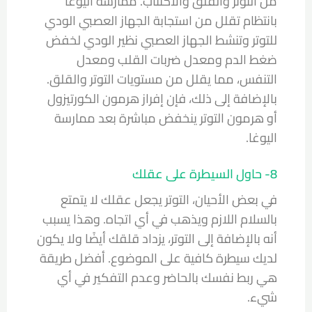
من التوتر والقلق والاكتئاب. ممارسة اليوغا
بانتظام تقلل من استجابة الجهاز العصبي الودي
للتوتر وتنشط الجهاز العصبي نظير الودي لخفض
ضغط الدم ومعدل ضربات القلب ومعدل
التنفس، مما يقلل من مستويات التوتر والقلق.
بالإضافة إلى ذلك، فإن إفراز هرمون الكورتيزول
أو هرمون التوتر ينخفض ​​مباشرة بعد ممارسة
اليوغا.
8- حاول السيطرة على عقلك
في بعض الأحيان، التوتر يجعل عقلك لا يتمتع
بالسلام اللازم ويذهب في أي اتجاه. وهذا يسبب
أنه بالإضافة إلى التوتر، يزداد قلقك أيضًا ولا يكون
لديك سيطرة كافية على الموضوع. أفضل طريقة
هي ربط نفسك بالحاضر وعدم التفكير في أي
شيء.