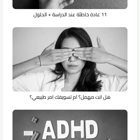
11 عادة خاطئة عند الدراسة + الحلول
هل انت مهمل؟ ام تسويفك امر طبيعي؟