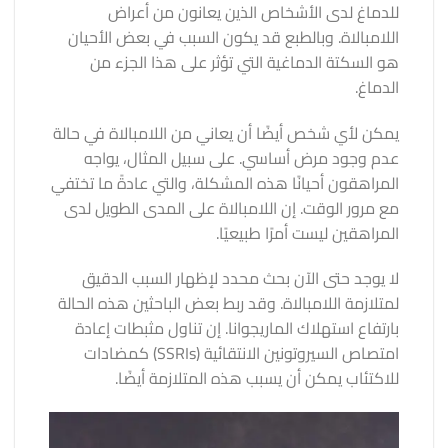
للدماغ لدى الأشخاص الذين يعانون من أعراض
اللامبالاة. وبالطبع قد يكون السبب في بعض الأحيان
هو السكتة الدماغية التي تؤثر على هذا الجزء من
الدماغ.
يمكن لأي شخص أيضًا أن يعاني من اللامبالاة في حالة
عدم وجود مرض أساسي. على سبيل المثال، يواجه
المراهقون أحيانًا هذه المشكلة، والتي عادةً ما تختفي
مع مرور الوقت. إن اللامبالاة على المدى الطويل لدى
المراهقين ليست أمرًا طبيعيًا.
لا يوجد حتى الآن بحث محدد لإظهار السبب الدقيق
لمتلازمة اللامبالاة. وقد ربط بعض الباحثين هذه الحالة
بارتفاع استهلاك الماريجوانا. إن تناول مثبطات إعادة
امتصاص السيروتونين الانتقائية (SSRIs) كمضادات
للاكتئاب يمكن أن يسبب هذه المتلازمة أيضًا.