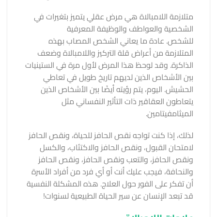
متلازمة اللامبالاة هي مرض عقلي يتميز بتغيرات في
الشخصية والعواطف والوظيفة المعرفية
للشخص. عادة ما يعاني الشخص المصاب بهذه
المتلازمة من أعراض قلة التركيز واللامبالاة وضعف
الذاكرة. وقد لوحظ هذا المرض لأول مرة في الستينيات
بين الأشخاص الذين لديهم تاريخ طويل في تعاطي
الحشيش. اليوم، يتم رؤيته أيضًا بين الأشخاص الذين
يتعاطون العقاقير ذات التأثير النفساني مثل
الميثامفيتامين.
لذلك، إذا كنت تواجه نقص الحافز للحياة، ونقص الحافز
لامتحان القبول، ونقص الحافز والاكتئاب، والكسل
ونقص الحافز، والتعب ونقص الحافز، ونقص الحافز
والنحافة، فيجب عليك أنت أو أي فرد من أفراد الأسرة
أن تفكر على الفور حول العلاج. هذه المشكلة النفسية
قد تبعد الإنسان عن سير الحياة الطبيعية لسنوات!