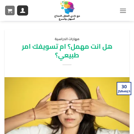
مهارات الدراسية
هل انت مهمل؟ ام تسويفك امر
طبيعي؟
30
ديسمبر