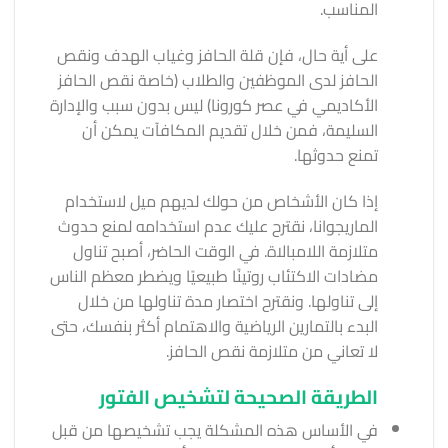
المناسب.
على أية حال، فإن قلة الحافز وغياب الهدف ونقص
الحافز لدى الموظفين والطلاب (خاصة نقص الحافز
الأكاديمي في عصر كورونا) ليس بدون سبب والإدارة
السليمة، فمن خلال تقديم المكافآت يمكن أن
تمنع حدوثها.
إذا كان الأشخاص من حولك لديهم ميل لاستخدام
الماريجوانا، نقترح عليك عدم استخدامه لمنع حدوث
متلازمة اللامبالاة. في الوقت الحاضر، أصبح تناول
مضادات الاكتئاب روتينًا طبيعيًا ويضطر معظم الناس
إلى تناولها. ونقترح اختصار مدة تناولها من خلال
البدء بالتمارين الرياضية والاهتمام أكثر بنفسك، حتى
لا تعاني من متلازمة نقص الحافز.
الطريقة الصحيحة لتشخيص الفتور
في الأساس هذه المشكلة يجب تشخيصها من قبل