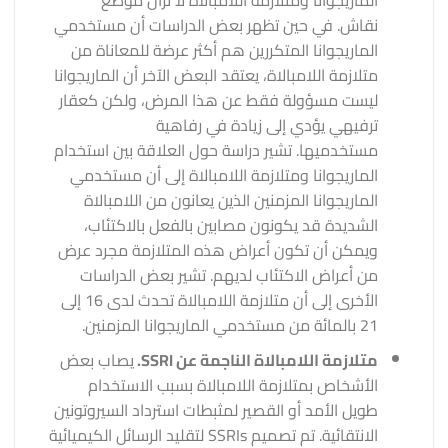
الماريجوانا ومتلازمة اللامبالاة لا تزال موضع
نقاش. في حين تظهر بعض الدراسات أن مستخدمي
الماريجوانا المتكررين هم أكثر عرضة للمعاناة من
متلازمة اللامبالاة، يعتقد البعض الآخر أن الماريجوانا
ليست مسؤولة فقط عن هذا المرض، ولكن كعقار
ترفيهي يؤدي إلى زيادة في رفاهية
مستخدميها. تشير دراسة حول العلاقة بين استخدام
الماريجوانا ومتلازمة اللامبالاة إلى أن مستخدمي
الماريجوانا المزمنين الذين يعانون من اللامبالاة
الشديدة قد يكونون مصابين بالفعل بالاكتئاب،
ويمكن أن تكون أعراض هذه المتلازمة مجرد عرض
من أعراض الاكتئاب لديهم. تشير بعض الدراسات
الأخرى إلى أن متلازمة اللامبالاة تحدث لدى 16 إلى
21 بالمائة من مستخدمي الماريجوانا المزمنين.
متلازمة اللامبالاة الناجمة عن SSRI.
يصاب بعض
الأشخاص بمتلازمة اللامبالاة بسبب الاستخدام
طويل الأمد أو القصير لمثبطات استرداد السيروتونين
الانتقائية. تم تصميم SSRIs لتقليد الرسائل الكيميائية