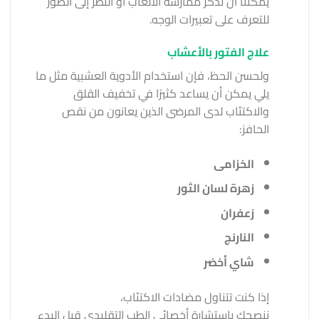
يمكننا أن نذكر ممارسة الألعاب أو النظر إلى الصور
للتعرف على تعبيرات الوجه.
علاج الفتور بالأعشاب
ولحسن الحظ، فإن استخدام الأدوية العشبية مثل ما
يلي يمكن أن يساعد كثيرًا في تخفيف القلق
والاكتئاب لدى المرضى الذين يعانون من نقص
الحافز:
الخزامى
زهرة لسان الثور
زعفران
النارنج
شاي أخضر
إذا كنت تتناول مضادات الاكتئاب،
ننصحك باستشارة أخصائي الطب التقليدي قبل البدء