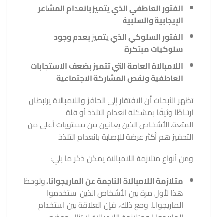
الفتور العاطفي الذي يتميز بانعدام المشاعر
الإيجابية والسلبية
الفتور السلوكي الذي يتميز بعدم وجود
سلوكيات مبتكرة
اللامبالاة العامة التي تتميز بضعف الاستجابات
العاطفية ونقص المشاركة الاجتماعية
تظهر الأبحاث أن الافتقار إلى الحافز واللامبالاة يرتبطان
ارتباطًا وثيقًا بمشكلة انعدام التلذذ أو قلة
المتعة. الأشخاص الذين يعانون من مستويات أعلى من
التحفيز هم أكثر عرضة للإصابة بانعدام التلذذ.
ومن أنواع متلازمة اللامبالاة يمكن ذكر ما يلي:
متلازمة اللامبالاة الناجمة عن الماريجوانا.
ولوحظ
هذا لأول مرة بين الأشخاص الذين استخدموا
الماريجوانا. ومع ذلك، فإن العلاقة بين استخدام