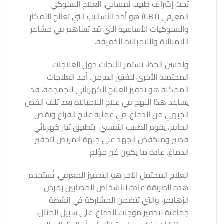
تحت إشراف طبيب نفساني. العلاج السلوكي
المعرفي (CBT) هو أحد الأساليب التي تعالج الأفكار
والسلوكيات الأساسية التي قد تساهم في مشاعر
اللامبالاة واللامبالاة الخفيفة.
ولحسن الحظ، تستمر الأبحاث حول العلاجات
المحتملة الأخرى للفتور المزمن. أحد العلاجات
الممكنة هو تحفيز العلاج الكهربائي للجمجمة. قد
يساعد هذا النهج في علاج اللامبالاة بعد تلف الفص
الجبهي من الدماغ. في عملية علاج الفراغ ونقص
الحافز، يقوم الطبيب النفسي بتطبيق تيار كهربائي
قصير ومنخفض الجهد على جبهة المريض لتحفيز
الدماغ. عادة ما يكون غير مؤلم.
العلاج المحتمل الآخر هو التحفيز المعرفي. تُستخدم
هذه الطريقة عادة للأشخاص المصابين بمرض
الزهايمر، والتي تتضمن المشاركة في أنشطة
جماعية لتحفيز موجات الدماغ. على سبيل المثال،