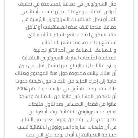
مثل السيروتونين في دماغنا للمساعدة في تخفيف
أعراض الاكتئاب. ومع ذلك، فإنها تتسبب أحيانًا في
تلف أو تآكل مستقبلات السيروتونين الرئيسية في
دماغنا. عندما تتلف هذه المستقبلات أو تتآكل،
فقد لا يكون لديك الدافع للقيام بالأشياء التي
تستمتع بها عادةً، وقد تشعر بالاكتئاب
واللامبالاة. اللامبالاة هي أحد الآثار الجانبية
المحتملة لمثبطات استرداد السيروتونين الانتقائية
والتي غالبًا ما يتم الإبلاغ عنها بشكل أقل. في حين
أن هناك بيانات محدودة حول هذا الموضوع وهناك
حاجة إلى إجراء المزيد من الأبحاث حول كيفية حدوث
ذلك، فقد وجد الباحثون في دراسة أجريت عام 2004
أن 20% من المشاركين عانوا من اللامبالاة و16.1%
عانوا من فقدان الإحساس بعد تناول مثبطات
استرداد السيروتونين الانتقائية، وقد أبلغوا عن
طموحهم. على الرغم من وجود العديد من التقارير
عن أن مثبطات استرداد السيروتونين الانتقائية تسبب
متلازمة اللامبالاة، إلا أنه لا يوجد حتى الآن بحث