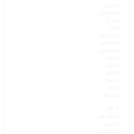
لتحسين
أداء العقل،
حيث أن
بعض
الفيتامينات
والمعادن
تساعد على
تحسين
وظائف
الدماغ،
وتحسين
التركيز
والذاكرة.
5- تأثير
التحدث عن
الدروس
والمفاهيم