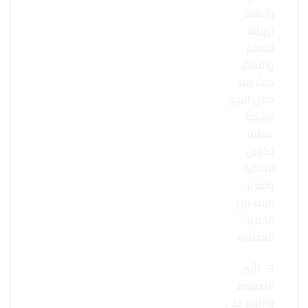
وإعادة
تهيئته
للتعلم
والتذكر.
حيث يتم
خلال النوم
تنشيط
عملية
تكوين
الذاكرة
وتعزيز
الربط بين
الخلايا
العصبية.
3- تأثير
الضغوط
والتوتر على