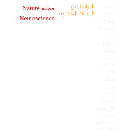
الدراسات و
طبيعة
مجلة Nature
الابحاث العالمية
العقل
Neuroscience
البشري
وعمله ما
زالا
مجهولين
بشكل
كامل
للعلماء،
ولكن
هناك
بعض
النقاط
البسيطة
التي يمكن
الحديث
عنها بشأن
العقل أثناء