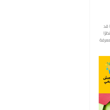
 قد
رًا
لمهم معرفة