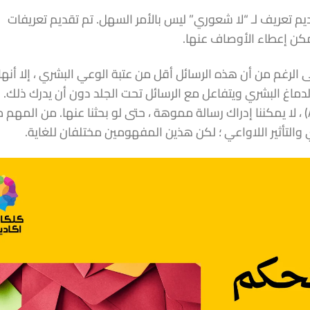
ديم تعريف لـ “لا شعوري” ليس بالأمر السهل. تم تقديم تعريفات
يمكن إعطاء الأوصاف عنها.
 الرغم من أن هذه الرسائل أقل من عتبة الوعي البشري ، إلا أنها
دماغ البشري ويتفاعل مع الرسائل تحت الجلد دون أن يدرك ذلك. نظ
لأن هذه الرسائل تقع دون مستوى العتبة المطلق (ATL) ، لا يمكننا إدراك رسالة مموهة ، حتى لو بحثنا عنها. من ا
ي والتأثير اللاواعي ؛ لكن هذين المفهومين مختلفان للغاية.