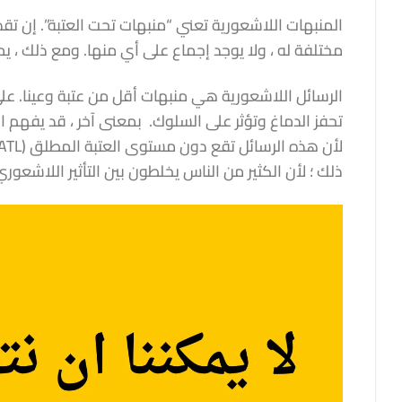
المنبهات اللاشعورية تعني “منبهات تحت العتبة”. إن تق
مختلفة له ، ولا يوجد إجماع على أي منها. ومع ذلك ، 
الرسائل اللاشعورية هي منبهات أقل من عتبة وعينا. على
تحفز الدماغ وتؤثر على السلوك. بمعنى آخر ، قد يفهم ال
ذلك ؛ لأن الكثير من الناس يخلطون بين التأثير اللاشعور