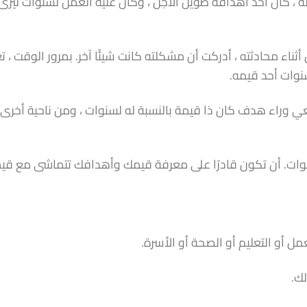
، كان أحد أهدافه طويل الأجل ، وكان عليه العمل لسنوات ليرى
أثناء محادثته ، أدركت أن مشكلته كانت شيئًا آخر. بمرور الوقت ، ت
سنوات أحد قيمه.
عي وراء هدف كان ذا قيمة بالنسبة له لسنوات ، ومن ناحية أخرى ،
ات. أن تكون قادرًا على معرفة قيمك وأهدافك تتماشى مع قي
ل أو التعليم أو الصحة أو الأسرة.
لك.