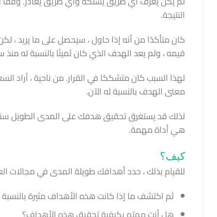
لم يكن يعرف أي طريق يسلكه وأي طريق يغادر. وفقا له 
النتيجة.
كان متأكدًا من أنه إذا حاول ، سيحصل على ما يريد ، لكن 
قيمه ، ولم يعد الهدف الذي كان ثمينًا بالنسبة له منذ 
لهذا السبب كان متشككا في القرار. من ناحية ، أراد الس
معنى الهدف بالنسبة له الآن.
لذلك قد يستغرق تحقيق هدفك على المدى الطويل سنو
هي أداة مهمة.
كيف؟
للقيام بذلك ، حدد أهدافك طويلة المدى في مجالات العم
ثم اكتشف ما إذا كانت هذه الأهداف مثيرة بالنسبة 
هل أنت مهتم بكيفية تحقيق هذه الأهداف؟