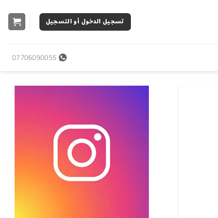
تسجيل الدخول أو التسجيل
07706090055