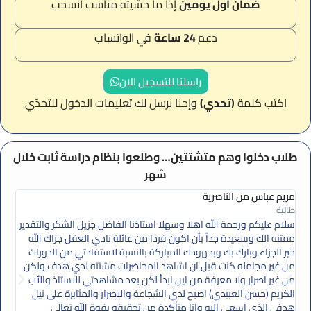
ضمان أول يومين
إذا ما حسّيته مناسب انسحب
دعم
24 ساعة
في الواتساب
راسلنا للتسجيل الان
اكتب كلمة
(تحدي)
وإحنا نرسل لك تعليمات الدخول للتحدّي
طلاب دخلوا وهم متشتتين… وطلعوا بنظام دراسة ثابت خلال
شهر
مريم عباس من الناصرية
زهر
طالبة
طالب
سلام عليكم ورحمة الله اهلا وسهلا استاذنا الفاضل جزيل الشكر والتقدير
شكرا
ممتنه الك وسعيدة جداً بأن اكون فردا من عائلة نادي العقل جزاك الله
وخاص
خير الجزاء وبارك بك وبجهودك المباركة بالنسبة لاستفادتي من الدورات
تجنن
من غير مجامله كنت قبل ان اشاهد المحاضرات مشتته لدي هدف ولكن
نصائ
من غير اصرار ولا معرفة من اين ابدأ لكن بعد مشاهدتي للاستاذ والأب
الكريم (حسن العبيدي) اصبح لدي الشجاعة والاصرار والمثابرة على نيل
هدفي الذي اسعى اليه وانا متأكدة من تحقيقه بقوة الله تعالى