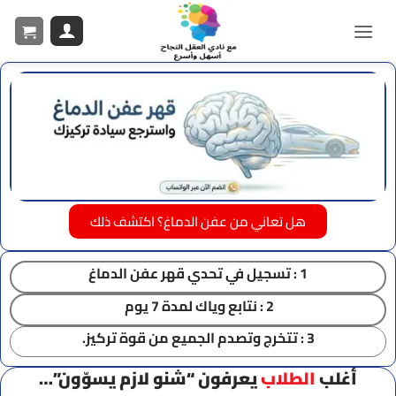
هل تعاني من عفن الدماغ؟ اكتشف ذلك
1 : تسجيل في تحدي قهر عفن الدماغ
2 : نتابع وياك لمدة 7 يوم
3 : تتخرج وتصدم الجميع من قوة تركيز.
أغلب
الطلاب
يعرفون “شنو لازم يسوّون”…