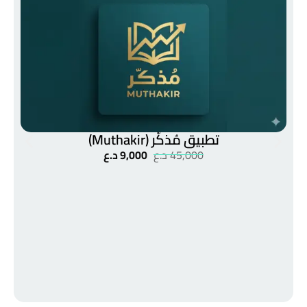
تطبيق مُذكّر (Muthakir)
45,000
د.ع
9,000
د.ع