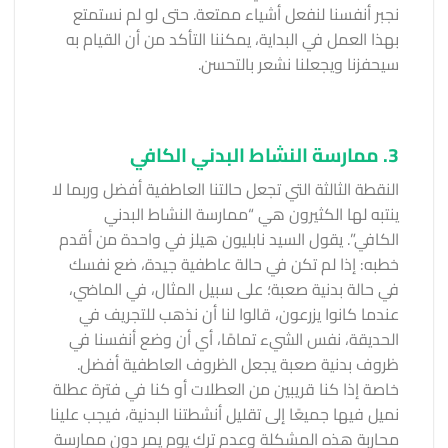
نجبر أنفسنا لنفعل أشياء ممتعة. حتى لو لم نستمتع
بهذا العمل في البداية، يمكننا التأكد من أن القيام به
سيحفزنا ويجعلنا نشعر بالتحسن.
3. ممارسة النشاط البدني الكافي
النقطة الثالثة التي تجعل حالتنا العاطفية أفضل وربما لا
ينتبه لها الكثيرون هي “ممارسة النشاط البدني
الكافي”. يقول السيد نابليون هيلز في واحدة من أقدم
خطبه: إذا لم تكن في حالة عاطفية جيدة، ضع نفسك
في حالة بدنية صعبة؛ على سبيل المثال، في الماضي،
عندما كانوا يزرعون، قالوا لنا أن نذهب للتجريف في
الحديقة، نفس الشيء تمامًا، أي أن وضع أنفسنا في
ظروف بدنية صعبة يجعل الظروف العاطفية أفضل.
خاصة إذا كنا قريبين من العطلات أو كنا في فترة عطلة
نميل فيها جميعًا إلى تقليل أنشطتنا البدنية، فيجب علينا
محاربة هذه المشكلة وعدم ترك يوم يمر دون ممارسة