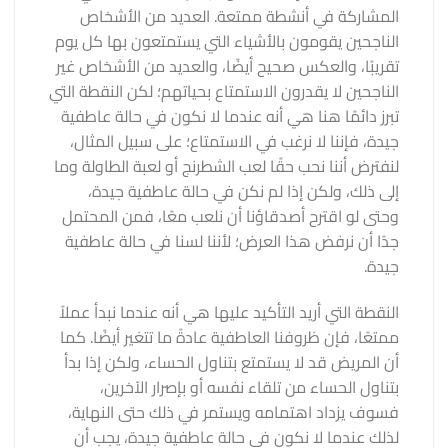
المشاركة في أنشطة ممتعة. العديد من الأشخاص
الناجحين يقومون بالأشياء التي يستمتعون بها كل يوم
تقريبًا، والعكس صحيح أيضًا، والعديد من الأشخاص غير
الناجحين لا يقدرون الاستمتاع بحياتهم؛ لكن النقطة التي
تبرز دائمًا هنا هي أنه عندما لا نكون في حالة عاطفية
جيدة، فإننا لا نرغب في الاستمتاع؛ على سبيل المثال،
لنفترض أننا نحب حقًا لعب الشطرنج أو لعبة الطاولة وما
إلى ذلك، ولكن إذا لم نكن في حالة عاطفية جيدة،
وحتى لو اقترح أصدقاؤنا أن نلعب معًا، فمن المحتمل
جدًا أن نرفض هذا العرض؛ لأننا لسنا في حالة عاطفية
جيدة.
النقطة التي أريد التأكيد عليها هي أنه عندما نبدأ عملاً
ممتعًا، فإن ظروفنا العاطفية عادةً ما تتغير أيضًا. كما
أن المريض قد لا يستمتع بتناول الحساء، ولكن إذا بدأ
بتناول الحساء من تلقاء نفسه أو بإصرار الآخرين،
فسوف يزداد اهتمامه ويستمر في ذلك حتى النهاية،
لذلك عندما لا نكون في حالة عاطفية جيدة، يجب أن