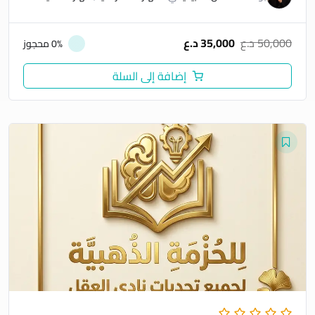
50,000
د.ع
35,000
د.ع
0% محجوز
إضافة إلى السلة