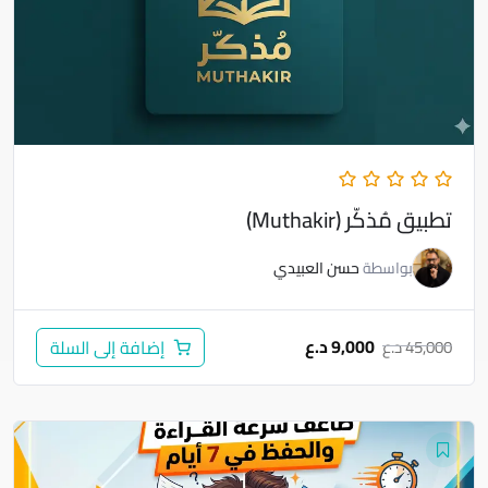
تطبيق مُذكّر (Muthakir)
بواسطة
حسن العبيدي
9,000
د.ع
45,000
د.ع
إضافة إلى السلة