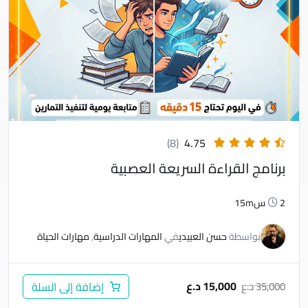
(8)
4.75
برنامج القراءة السريعة العصبية
2س15m
بواسطة
حسن العبيدي
في
المهارات الدراسية
,
مهارات الحياة
15,000
د.ع
35,000
د.ع
إضافة إلى السلة