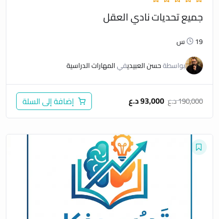
جميع تحديات نادي العقل
19س
بواسطة
حسن العبيدي
في
المهارات الدراسية
93,000
د.ع
190,000
د.ع
إضافة إلى السلة