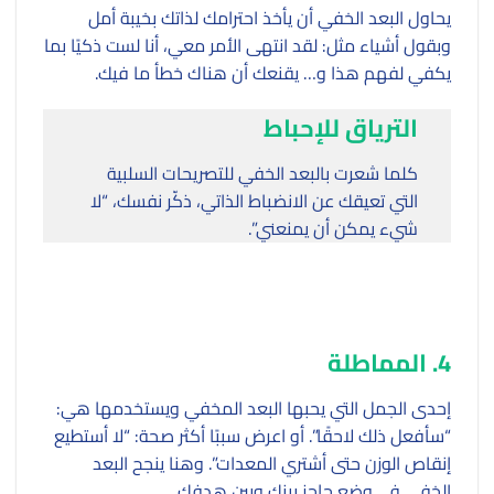
يحاول البعد الخفي أن يأخذ احترامك لذاتك بخيبة أمل
وبقول أشياء مثل: لقد انتهى الأمر معي، أنا لست ذكيًا بما
يكفي لفهم هذا و… يقنعك أن هناك خطأ ما فيك.
الترياق للإحباط
كلما شعرت بالبعد الخفي للتصريحات السلبية
التي تعيقك عن الانضباط الذاتي، ذكّر نفسك، “لا
شيء يمكن أن يمنعني”.
4. المماطلة
إحدى الجمل التي يحبها البعد المخفي ويستخدمها هي:
“سأفعل ذلك لاحقًا”. أو اعرض سببًا أكثر صحة: “لا أستطيع
إنقاص الوزن حتى أشتري المعدات”. وهنا ينجح البعد
الخفي في وضع حاجز بينك وبين هدفك.