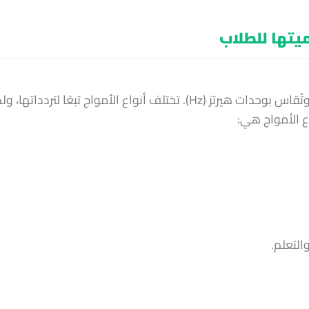
ميتها للطلاب
أمواج الدماغ هي نشاط كهربائي طبيعي ينتجه الدماغ، وتُقاس بوحدات هيرتز (Hz). تختلف أنواع الأمواج تبعًا لترددات
واع الأمواج هي:
التعلم.