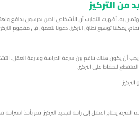
د من التركيز
هتمين به. أظهرت التجارب أن الأشخاص الذين يدرسون بدافع واهت
هتمام، يمكننا توسيع نطاق التركيز. دعونا نتعمق في مفهوم التركيز
ة. يجب أن يكون هناك تناغم بين سرعة الدراسة وسرعة العقل. التش
المتقطع للحفاظ على التركيز.
لتركيز.
ح عادة بين 45 و50 دقيقة. بعد هذه الفترة، يحتاج العقل إلى راحة لتجديد التركيز. قم بأخذ استراحة