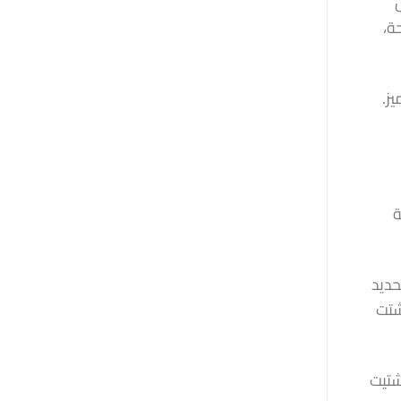
ة،
ز.
ة
حديد
شتت
شتيت