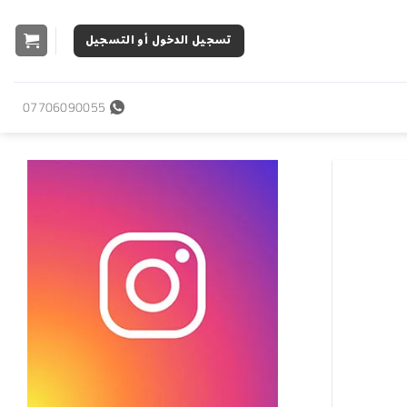
تسجيل الدخول أو التسجيل
07706090055