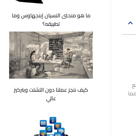
ما هو منحنى النسيان إبنجهاوس وما
تطبيقه؟
ع
كيف ننجز عملنا دون التشتت وبتركيز
مما
عالي