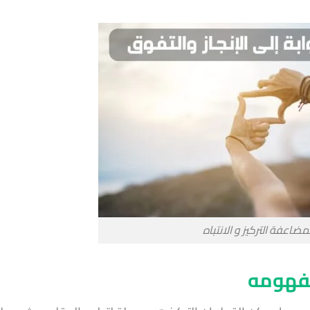
مضاعفة التركيز و الانتباه
ومفهومه