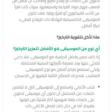
تحتوي على كلمات أو إيقاع سريع وصاخب، أن تجعل من
الصعب فهم مواد القراءة واستيعابها. سواء كنت تقرأ
عن الأدب الفيكتوري أو تقرؤ رواية، فقد تكون
الموسيقى الكلاسيكية الهادئة ذات الإيقاع البطيء
خيارًا أفضل.
ماذا نأكل لتقوية التركيز؟
أي نوع من الموسيقى هو الأفضل لتعزيز التركيز؟
إذا كنت ممن يفضل الدراسة مع الموسيقى، فلا داعي
للتخلي عنها بعد معرفة تأثيراتها السلبية المحتملة.
ولكي تستمتع بتركيز أفضل مع نوع الموسيقى
المناسب، نقدم لك النصائح التالية لتبقيها في الحسبان:
تجنب الأغاني واستمع إلى الموسيقى التي لا تتضمن
كلمات: من المحتمل أن تكون أي موسيقى تحتوي
على كلمات بلغة تفهمها أكثر تشتيتًا من كونها
مفيدة. أما في حال كنت تفضل الأغاني ذات
الكلمات، فاختر أغاني بلغة لا تفهمها.