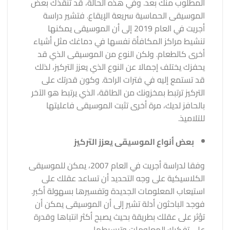
المطلوب منك بعد. وفي هذه الحالة، قد تنقذك بعض
الموسيقى الحماسية سريعة الإيقاع. فتشير دراسة
أجريت في العام 2019 إلى أن الموسيقى يمكنها
تنشيط مراكز المكافأة نفسها في دماغك مثل أشياء
أخرى كالطعام. ولكن النوع من الموسيقى الذي قد
يحفزك يختلف إجمالا عن النوع الذي يعزز التركيز، لذلك
قد تستمع إليه في فترات الراحة. وكون قدرتك على
التركيز ترتبط بمخزونك من الطاقة، الذي يرتبط هو الآخر
بالحافز لديك، مرة أخرى تثبت الموسيقى فاعليتها
للتلاميذ.
بعض أنواع الموسيقى يعزز التركيز
وفقا لدراسة أجريت في العام 2007، يمكن للموسيقى
الكلاسيكية على وجه التحديد أن تساعد عقلك على
استيعاب المعلومات الجديدة وتفسيرها بسهولة أكبر.
فوجد الباحثون أدلة تشير إلى أن الموسيقى يمكن أن
تؤثر على عقلك بطريقة بحيث يصبح أكثر انتباها وقدرة
على تفكيك المعلومات وتبسيطها.