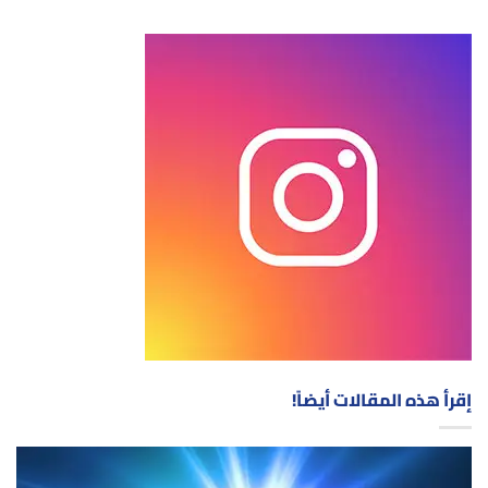
إقرأ هذه المقالات أيضاً!