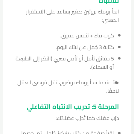
للانتباه
ابدأ يومك بروتين صغير يساعد على الاستقرار
الذهني:
كوب ماء + تنفس عميق.
كتابة 3 جُمل عن نيتك اليوم.
5 دقائق تأمل أو تأمل بصري (النظر إلى الطبيعة
أو السماء).
🌤️ عندما تبدأ يومك بوضوح، تقل فوضى العقل
لاحقًا.
المرحلة 5: تدريب الانتباه التفاعلي
درّب عقلك كما تُدرّب عضلاتك:
اقرأ صفحة من كتاب بتركيز كامل، ثم لخصها.