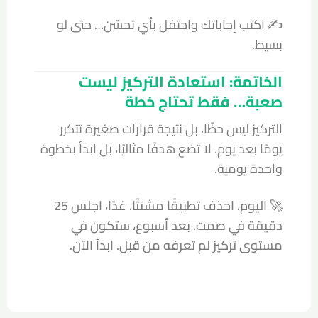
✍️ اكتب إجاباتك واحتفل بأي تحسّن… حتى لو
بسيط.
الخاتمة: استعادة التركيز ليست
صعبة… فقط تحتاج خطة
التركيز ليس حظًا، بل نتيجة قرارات صغيرة تتكرر
يومًا بعد يوم. لا تضع هدفًا مثاليًا، بل ابدأ بخطوة
واحدة يومية.
🚀
اليوم، احذف تطبيقًا مشتتًا. غدًا، اجلس 25
دقيقة في صمت. بعد أسبوع، ستكون في
مستوى تركيز لم تعرفه من قبل. ابدأ الآن.