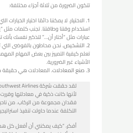
تتكون الضرورة من ثلاثة أجزاء مختلفة:
1. الاختيار.
لا يمكننا دائمًا اختيار الخيارات ا
استخدام وقتنا وطاقتنا. تجنب كلمات مثل “
عبارات مثل “أختار أن…” لتذكير نفسك بأنك تس
2. التشخيص.
نحن محاطون بالفوضى التي تشتت
تعلم كيفية التمييز بين بعض المهام المهمة
الأشياء غير الضرورية.
3. صنع المعادلات.
المعادلات هي حقيقة م
لأنها كانت ذكية في معادلتها وقرر
فقدان مجموعة من الركاب. من ناحية 
التكلفة عندما حاولت تنفيذ استراتيج
أفكر، “كيف يمكنني أن أفعل كل هذا؟”