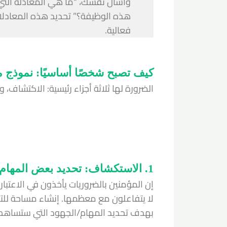
واسأل نفسك، “ما هي المعادلة الت
هذه الوظيفة؟” تحديد هذه المعادلات ل
فعالية.
كيف تصبح شخصًا أساسيًا: نموذج من
الضرورة لها ثلاثة أجزاء رئيسية: الاكتشاف، وا
1. الاستكشاف: تحديد بعض المهام الأساسية
إن المؤمنين بالضروريات يأخذون في الاعتبار 
لا يتفاعلون مع معظمها. إنشاء مساحة للتف
بهدف تحديد المهام/الجهود التي ستساهم