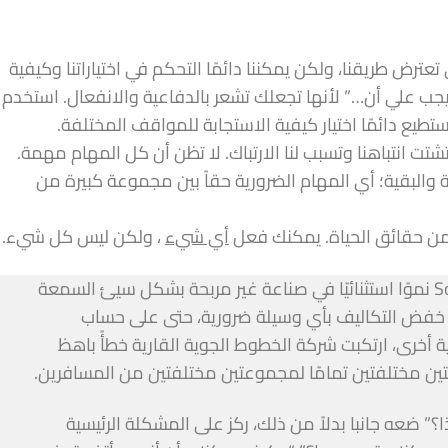
لتي تعترض طريقنا، ولكن يمكننا دائمًا التحكم في اختياراتنا وكيفية
يجب علي أن…” لأنها تجعلك تشعر بالدفاعية والانفعال. استخدم
تطيع دائمًا اختيار كيفية الاستجابة للمواقف المختلفة.
 انتباهنا وتسبب لنا الارتباك. لا تظن أن كل المهام مهمة.
 والبقية؛ أي المهام الضرورية حقاً بين مجموعة كبيرة من
ن حقائق الحياة. يمكنك فعل
أي شيء
، ولكن ليس كل شيء.
لقد حققت شركة Southwest Airlines نموًا استثنائيًا في صناعة غير مربحة بشكل سيئ السمعة
ت خفض التكاليف بأي وسيلة ضرورية، حتى على حساب
أخرى، ارتكبت شركة الخطوط الجوية القارية خطأً باهظ
يتين مختلفتين تمامًا لمجموعتين مختلفتين من المسافرين.
 ضعه جانبا بدلاً من ذلك، ركز على المشكلة الرئيسية