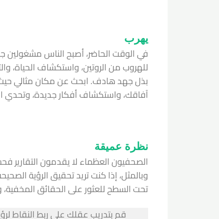
يهرب
في الوقت الحاضر، أصبح الناس مشغولين جدً
للهروب من الروتين، واستكشاف الحياة، والتف
بذل جهد هادف. ابحث عن مكان مثالي حيث يم
آفاقك، واستكشاف أفكار جديدة، وتحدي ال
نظرة عميقة
الصحفيون العظماء لا يقدمون التقارير فح
وبالمثل، إذا كنت تريد تحقيق الرؤية الصحيح
تحت السطح للعثور على الحقائق المخفية، وربط
قم بتدريب عقلك على ربط النقاط لرؤي