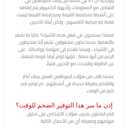
ووجدوا أن 41 في المائة من وقت الموظفين في
التعامل مع المعلومات وأجهزة الكمبيوتر يتم إنفاقه
على أنشطة منخفضة القيمة ومنخفضة القيمة ليست
فقط غير مرضية لأنفسهم ، ولكن أيضًا للآخرين.
فلماذا يستمرون في فعل هذه الأشياء؟ غالبًا ما نشعر
بالأهمية عندما نكون مشغولين. نشعر أننا منخرطون
في الأشياء ، وبينما نتقدم في مهامنا وواجباتنا ، على
الرغم من أنها مملة ، فإنها توفر أيضًا فرصة للابتعاد
عن الطاولة والتحدث مع الآخرين قليلاً.
عندما طُلب من هؤلاء الموظفين العمل ببطء أكثر
والتفكير بطريقة جديدة في أنشطتهم ، تم توفير قدر
كبير من الوقت.
إذن ما سر هذا التوفير الضخم للوقت؟
قام الباحثون بتدريب هؤلاء الأشخاص على تحليل
مهامهم ومعرفة أي من الأعمال التالية: