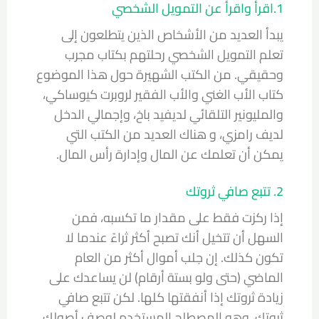
1.اقرأ واقرأ عن التمويل الشخصي
يبدأ العديد من الأشخاص الذين يتطلعون إلى
تعلم التمويل الشخصي رحلتهم بكتاب مجرب
وحقيقي. من الكتب الشهيرة حول هذا الموضوع
كتاب الأب الغني والأب الفقير لروبرت كيوساكي،
والمليونير التلقائي لديفيد باخ، وإجمالي الدخل
لديف رامزي، و هناك العديد من الكتب التي
يمكن أن تعلمك عن المال وإدارة رأس المال.
2. تتبع صافي ثروتك
إذا ركزت فقط على مقدار ما تكسبه، فمن
السهل أن تتخيل أنك تصبح أكثر ثراءً عندما لا
تكون كذلك. إن جلب أموال أكثر من العام
الماضي (حتى ولو بستة أرقام) لن يساعدك على
زيادة ثروتك إذا أنفقتها كلها. لكن تتبع صاف
ي
ثروتك،
وهو المصطلح المستخدم لوصف
أصولك