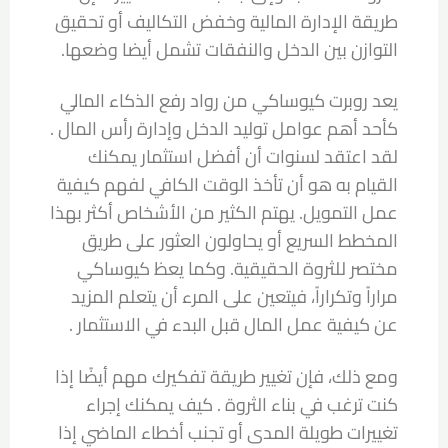
طريقة الإدارة المالية وخفض التكاليف أو تحقيق
التوازن بين الدخل والنفقات تشمل أيضا وضعها.
يعد روبرت كيوساكي من رواد رفع الذكاء المالي
كأحد أهم عوامل توليد الدخل وإدارة
رأس ا
ل
مال
.
لقد اعتقد لسنوات أن أفضل استثمار يمكنك
القيام به هو أن تأخذ الوقت الكافي لفهم كيفية
عمل التمويل. يهتم الكثير من الأشخاص أكثر بهذا
المخطط السريع أو يحاولون العثور على طريق
مختصر للثروة الحقيقية. وكما يعظ كيوساكي
مراراً وتكراراً، فيتعين على المرء أن يتعلم المزيد
عن كيفية عمل المال قبل البدء في الاستثمار .
ومع ذلك، فإن تغيير طريقة تفكيرك مهم أيضًا إذا
كنت ترغب في بناء
الثروة
. كيف يمكنك إجراء
تغييرات طويلة المدى أو تجنب أخطاء الماضي إذا