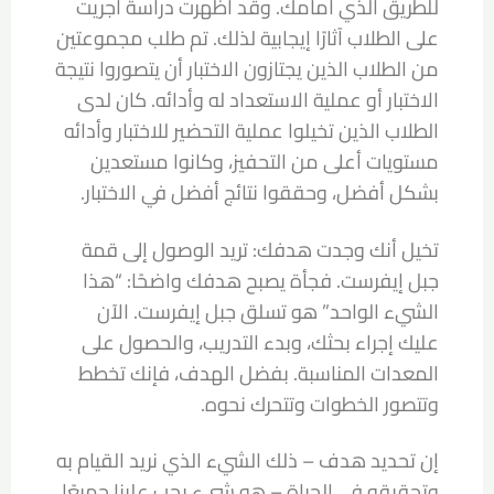
للطريق الذي أمامك. وقد أظهرت دراسة أجريت
على الطلاب آثارًا إيجابية لذلك. تم طلب مجموعتين
من الطلاب الذين يجتازون الاختبار أن يتصوروا نتيجة
الاختبار أو عملية الاستعداد له وأدائه. كان لدى
الطلاب الذين تخيلوا عملية التحضير للاختبار وأدائه
مستويات أعلى من التحفيز، وكانوا مستعدين
بشكل أفضل، وحققوا نتائج أفضل في الاختبار.
تخيل أنك وجدت هدفك: تريد الوصول إلى قمة
جبل إيفرست. فجأة يصبح هدفك واضحًا: “هذا
الشيء الواحد” هو تسلق جبل إيفرست. الآن
عليك إجراء بحثك، وبدء التدريب، والحصول على
المعدات المناسبة. بفضل الهدف، فإنك تخطط
وتتصور الخطوات وتتحرك نحوه.
إن تحديد هدف – ذلك الشيء الذي نريد القيام به
وتحقيقه في الحياة – هو شيء يجب علينا جميعًا