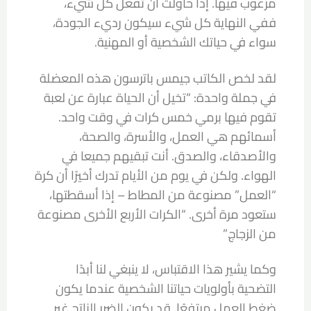
مرغوب فيها. إذا حاولت أن تفعل كل شيء،
ففي النهاية كل شيء سيكون رديء الجودة،
سواء في حياتك الشخصية أو المهنية.
لقد لخص الكاتب جيمس باترسون هذه المعضلة
في جملة واحدة: “تخيل أن الحياة عبارة عن لعبة
تقوم فيها برمي خمس كرات في وقت واحد.
أسمائهم هي العمل، والأسرة، والصحة،
والأصدقاء، والصدق. أنت تبقيهم جميعا في
الهواء. ولكن في يوم من الأيام تدرك أخيرًا أن كرة
“العمل” مصنوعة من المطاط – إذا أسقطتها،
ستعود مرة أخرى. “الكرات الأربع الأخرى مصنوعة
من الزجاج.”
وكما يشير هذا الاقتباس، لا ينبغي لنا أبدًا
التضحية بأولويات حياتنا الشخصية عندما يكون
ضغط العمل مرتفعًا. قد يكون الضرر الناتج غير