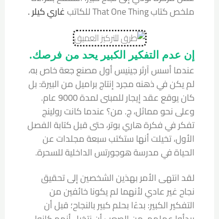
ملخص كتاب That One Thing للكاتب
غاري كيلر .
إن عدم التفكير الكبير يحد من فرصك.
عندما أسس آرثر جينيس أول مصنع جعة خاص به،
لم يكن في ذهنه مجرد إنتاج براميل من البيرة: بل
كان يوقع عقد إيجار للمبنى لمدة 9000 عام.
وعلى نحو مماثل، ج. من؟ عندما كانت رولينج
تفكر في فكرة هاري بوتر، حتى قبل كتابة الفصل
الأول، تخيلت أنها ستكتب سبعة مجلدات عن
الحياة في مدرسة هوجورتس الداخلية للسحرة.
لقد انتهى الأمر بهذين الشخصين إلى تحقيق
نجاح غير عادي لأنهما لم يكونا خائفين من
التفكير الكبير: بدءًا بحلم كبير بالنجاح؛ قبل أن
يبدأوا عملهم. من الصعب أن نتخيل أنهم كانوا