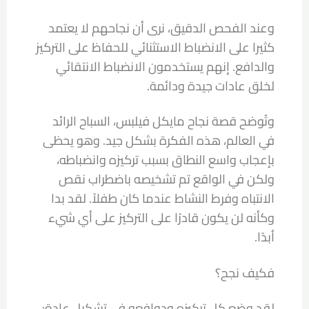
وعند الفحص الدقيق، نرى أن نجاحهم لا يعتمد
كثيرا على الانضباط الاستثنائي للحفاظ على التركيز
والدافع. إنهم يستخدمون الانضباط الانتقائي
لخلق عادات جيدة ودائمة.
وتُوضح قصة نجاح مايكل فيلبس، السباح الرائد
في العالم، هذه الفكرة بشكل جيد. وهو يحظى
بإعجاب واسع النطاق بسبب تركيزه وانضباطه،
ولكن في الواقع تم تشخيصه باضطراب نقص
الانتباه وفرط النشاط عندما كان طفلاً. لقد بدا
وكأنه لن يكون قادرًا على التركيز على أي شيء
أبدًا.
فكيف نجح؟
لقد وضع كل تركيزه ودوافعه في تشكيل عادة: