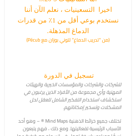
اخيرا التسعينيات ، نعلم الآن أننا
نستخدم بوعي أقل من 1٪ من قدرات
الدماغ المذهلة.
(من “تدريب الدماغ”
لتوني بوزان
مع Pécub)
تسجيل في الدورة
للشركات والشركات والمؤسسات الخيرية والهيئات
المهنية وأي مجموعة من الأفراد الذين يرغبون في
استكشاف استخدام التفكير الشامل للعقل لحل
المشكلات وتسخير إمكاناتهم.
تختلف جميع خرائط الذهنية Mind Maps ® – وهو أحد
الأسباب الرئيسية لفعاليتها. ومع ذلك ، فهم يتبعون