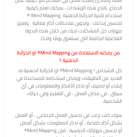
نسقًا ومبادئ راسخة تعمل في انسجام مع كيفية عمل
الدماغ. باتباع هذه الإرشادات ، يمكنك تعلم كيفية
استخدام تقنية الخرائط الذهنية Mind Mapping ®
لتحسين إبداعك ، وتدوين ملاحظات أكثر فعالية ، وتعزيز
مهارات حل المشكلات لديك من خلال هذه الندوة
التفاعلية الكاملة التي تستغرق يومًا واحدًا.
من يمكنه الاستفادة من Mind Mapping® او الخرائط
الذهنية ؟
كل الاشخاص ! Mind Mapping® او الخرائط الذهنية له
العديد من التطبيقات ويمكن استخدامه للمساعدة في
إنشاء أو تصنيف أو تذكر الأفكار والمعلومات في أي
سياق ، في مكان العمل ، في التعليم وفي حياتك
الشخصية.
سواء كنت ترغب في تحسين العمل الجماعي ، أو العمل
بشكل أكثر كفاءة ، أو تذكر المعلومات بشكل أفضل
أو تحسين مهاراتك الدراسية ، فإن Mind Mapping®