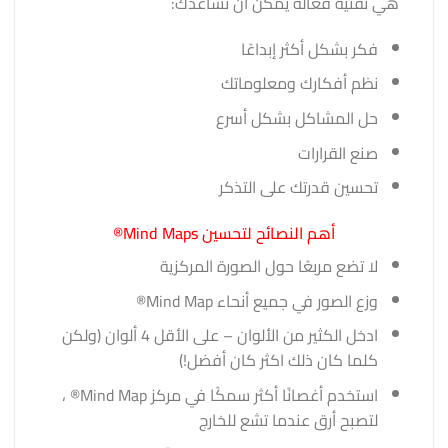
هي تقنية فعالة يمكن أن تساعدك:
فكر بشكل أكثر إبداعًا
نظم أفكارك ومعلوماتك
حل المشاكل بشكل أسرع
صنع القرارات
تحسين قدرتك على التذكر
أهم النصائح لتحسين Mind Maps®
لا تضع مربعًا حول الصورة المركزية
وزع الصور في جميع أنحاء Mind Map®
ادخل الكثير من الألوان – على الأقل 4 ألوان (ولكن
كلما كان ذلك اكثر كان أفضل!)
استخدم أغصانًا أكثر سمكًا في مركز Mind Map® ،
لتصبح أرق عندما تشع للخارج