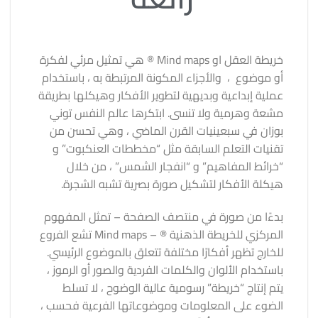
خريطة العقل او Mind maps ® هي تمثيل مرئي لفكرة
أو موضوع ، والأجزاء المكونة المرتبطة به ، باستخدام
عملية إبداعية وبديهية لتطوير الأفكار وهيكلها بطريقة
مشعة وهرمية ولا تنسى. ابتكرها عالم النفس توني
بوزان في سبعينيات القرن الماضي ، وهي تحسن من
تقنيات التعلم السابقة مثل “مخططات العنكبوت” و
“خرائط المفاهيم” و “انفجار الشمس” ، من خلال
هيكلة الأفكار لتشكيل صورة بصرية تشبه الشجرة.
بدءًا من صورة في منتصف الصفحة – تمثل المفهوم
المركزي للخريطة الذهنية ® – Mind maps تشع الفروع
للخارج تظهر أفكارًا مختلفة تتعلق بالموضوع الرئيسي.
باستخدام الألوان والكلمات الفردية والصور أو الرموز ،
يتم إنتاج “خريطة” رسومية عالية الوضوح ، لا تسلط
الضوء على المعلومات وموضوعاتها الفرعية فحسب ،