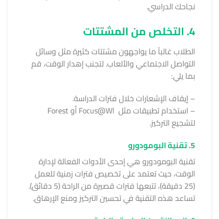
نجاحك الدراسي.
4. التخلص من المشتتات
الطلاب غالباً ما يواجهون مشتتات كثيرة مثل وسائل
التواصل الاجتماعي والألعاب. لتجنب إهدار الوقت، قم
بما يلي:
– إيقاف الإشعارات خلال فترات الدراسة.
– استخدام تطبيقات مثل Focus@Wl أو Forest
لتشجيع التركيز.
5. تقنية البومودورو
تقنية البومودورو هي إحدى الأدوات الفعالة لإدارة
الوقت، حيث تعتمد على تخصيص فترات زمنية للعمل
(25 دقيقة)، تتبعها فترات قصيرة من الراحة (5 دقائق).
تساعد هذه التقنية في تحسين التركيز ومنع الإرهاق.