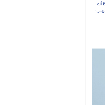
 أنه
دريس)