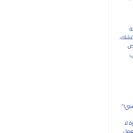
ة
 فشلك.
اص
ي
فسي!”
 لا
لعمل