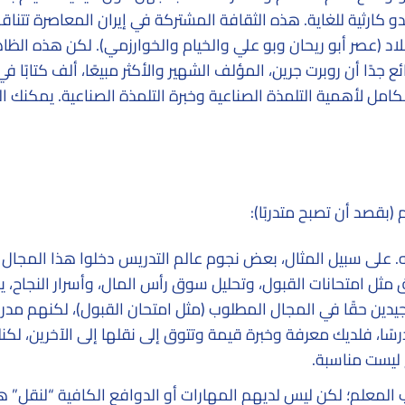
ارثية للغاية. هذه الثقافة المشتركة في إيران المعاصرة تتنا
بلاد (عصر أبو ريحان وبو علي والخيام والخوارزمي). لكن هذه الظا
دًا أن روبرت جرين، المؤلف الشهير والأكثر مبيعًا، ألف كتابًا ف
أول منه بالكامل لأهمية التلمذة الصناعية وخبرة التلمذة الصناعية. يمكنك ا
 (بقصد أن تصبح متدربًا):
مله. على سبيل المثال، بعض نجوم عالم التدريس دخلوا هذا المجال
ثل امتحانات القبول، وتحليل سوق رأس المال، وأسرار النجاح، 
 جيدين حقًا في المجال المطلوب (مثل امتحان القبول)، لكنهم مد
ًا، فلديك معرفة وخبرة قيمة وتتوق إلى نقلها إلى الآخرين، لك
 ليست مناسبة.
معلم؛ لكن ليس لديهم المهارات أو الدوافع الكافية “لنقل” 