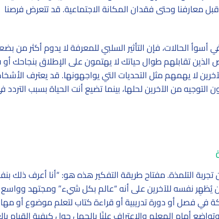
قبل معارفنا وحتى فقدان المكانة الاجتماعية. قد تتعرض فرصنا
أسوأ الحالات، فإن التأثير السلبي للمعرفة لا يدوم أكثر من بضع
ص الذين تقابلهم طوال حياتك لا يهتمون على الإطلاق بنجاحك أو
آخرين لا يهمهم مثل التحديات التي يواجهونها. قد يعترف الأشخ
ن التوجيه من الآخرين لحلها، بينما تضيع أنت الحياة بسبب التردد ف
جربة التلمذة. مفتاح طريقة التفكير هذه هو: “أنا أعرف ذلك بن
أن يُظهِر نفسه للآخرين على أنه “عالم بكل شيء” ومجتهد وواسع
ة في فصل أو دورة تدريبية أو قراءة كتاب لتعلم موضوع أو مهارة
تواضع أمام المعلم والاعتراف علنًا بالجهل حول كيفية القيام با