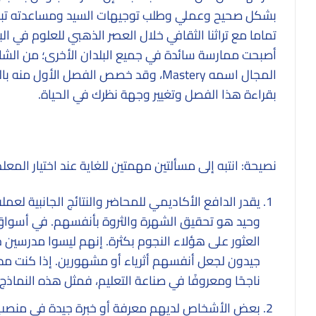
بشكل صحيح وعملي وطلب توجيهات السيد ومساعدته تبدو ك
تماما مع تراثنا الثقافي خلال العصر الذهبي للعلوم في ال
أصبحت ممارسة سائدة في جميع البلدان الأخرى؛ من الشائع ج
المجال اسمه Mastery، وقد خصص الفصل ال
بقراءة هذا الفصل وتغيير وجهة نظرك في الحياة.
نصيحة: انتبه إلى مسألتين مهمتين للغاية عند اختيار المعلم
يقدر الدافع الأكاديمي للمحاضر والنتائج الجانبية لع
وحيد هو تحقيق الشهرة والثروة بأنفسهم. في أسواق م
العثور على هؤلاء النجوم بكثرة. إنهم ليسوا مدرسين
جيدون لجعل أنفسهم أثرياء أو مشهورين. إذا كنت مدرس
ناجحًا ومعروفًا في صناعة التعليم، فمثل هذه النماذج
بعض الأشخاص لديهم معرفة أو خبرة جيدة في منصب ال