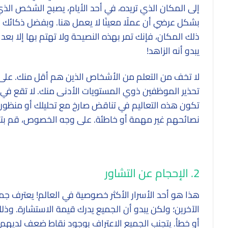
إلى المكان الذي تريده، في أحد الأيام، يصبح الشخص الذي ي
بشكل عرضي أن عملًا معينًا لا يعمل هنا. وبفضل ذكائك 
ذلك المكان، فإنك تمر بهذه النصيحة ولا تهتم بها إلا بع
يبدو أنه الزاهد!
لا تخف من التعلم من الأشخاص الذين هم أقل منك. على سب
تحذير الموظفين ذوي المستويات الأدنى منك. لا تقع ف
تكون هذه التعاليم في تناقض صارخ مع تحليلك أو منظورك 
نصائحهم غير مهمة أو خاطئة. على وجه الخصوص، قم بتقدير ا
2. الإحجام عن التشاور
هذا هو أحد الأسرار الأكثر خصوصية في العالم! يعترف جمي
الآخرين؛ ولكن يبدو أن الجميع يدرك قيمة الاستشارة. وذلك
أو خطأ. يتجنب الجميع الاعتراف بوجود نقاط ضعف لديهم؛ أك