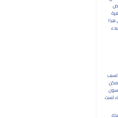
قض
هرة
ي هذا
لبدء
 لسبب
يمكن
رسون
نك لست
هذه