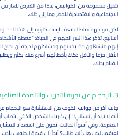
نتخيل مجموعة من الكوابيس، بدءًا من التعرض للعار من 
الاجتماعية والاقتصادية للخطر وما إلى ذلك.
لكن مواجهة نقاط الضعف ليست كارثية إلى هذا الحد. وفي 
أسابيع. تذكر هذا السر المهم في الحياة: “معظم الأشخا
إنهم منشغلون جدًا بحياتهم ومشاكلهم لدرجة أن نجاح ال
الأقل حزماً والأقل ذكاءً بأخطائهم أسرع منك بكثير ويطلبو
القيام بذلك.
3. الإحجام عن تجربة التدريب والتلمذة الصناعية
جانب آخر من جوانب الخوف من الاستشارة هو الإحجام عن ت
أنت لا تريد أن تنساني!” إن كبرياء الشخص الذكي يتطلب 
المعرفة. وفي أسوأ الحالات، نكون على استعداد للمشارك
نعرفها. لكن هل أنت طالب؟ أبداً! إن فكرة الجلوس بأدب و