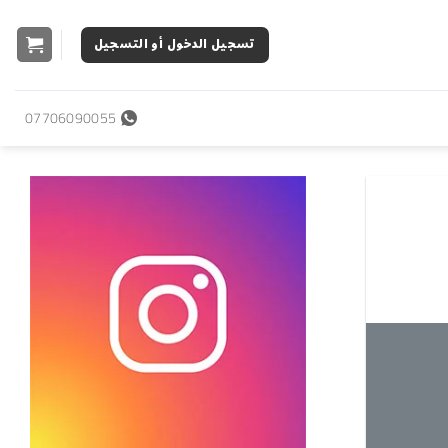
تسجيل الدخول أو التسجيل
07706090055