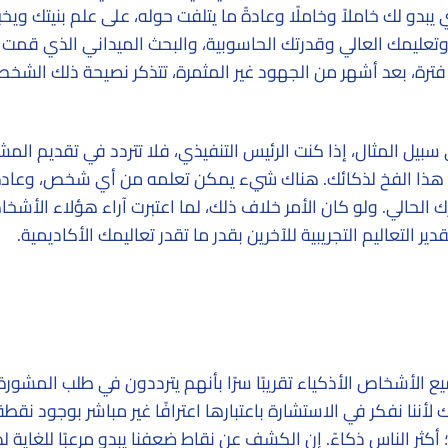
بدو لك خاملاً وخاملًا وعادةً ما يتلفت حوله، على علم بنيتك ويخ
وتعليمك العالي وقدرتك الحاسوبية، والبحث الميداني الذي قمت 
د فترة، بعد أشهر من الجهود غير المثمرة، تتذكر نصيحة ذلك الشخ
يل المثال، إذا كنت الرئيس التنفيذي، فلا تتردد في تقديم المش
ي هذا الفخ لذكائك. هناك شيء يمكن تعلمه من أي شخص، وعادة
الحالي. ولو كان الأمر خلاف ذلك، لما اعتبرت آراء هؤلاء الأشخ
لتعاليم التجريبية للآخرين بقدر ما تقدر تعاليمك الأكاديمية.
ع الأشخاص الأذكياء تقريبًا سرًا بأنهم يترددون في طلب المشور
 لأننا نفكر في الاستشارة باعتبارها اعترافًا غير مباشر بوجود ن
ثر الناس ذكاءً. إن الكشف عن نقاط ضعفنا يبدو مرعبًا للغاية لدر