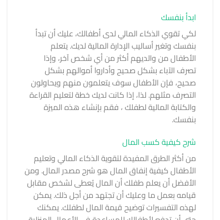
ابدأ بنفسك
لكي تقوي الذكاء المالي لدى أطفالك، عليك أن تبدأ
بنفسك وتغير أساليب الإدارة المالية لديك. يتعلم
الأطفال من والديهم أكثر من أي شخص آخر، وإذا
تصرف الآباء بشكل صحيح وأداروا أموالهم بشكل
صحيح، فإن الأطفال سوف يتعلمون منهم ويحاولون
التصرف مثلهم. لذا، إذا كانت لديك خطة لتعليم
القراءة
والكتاب
ة
المالية لطفلك
، فقم بإنشاء هذه الميزة
بنفسك.
شرح كيفية كسب المال
من أكثر الطرق المفيدة لتقوية الذكاء المالي وتعليم
الأطفال كيفية إنفاق المال
هو شرح مصدر المال. ومن
الأفضل أن يعلم طفلك أن المال يُعطى لشخص مقابل
قيامه بعمل ما وعليك أن تجتهد من أجل ذلك. يمكن
لهذه التفسيرات توضيح قيمة المال لطفلك. يمكنك
حتى أن تدفع
لأطفالك للمساعدة في الأعمال المنزلية