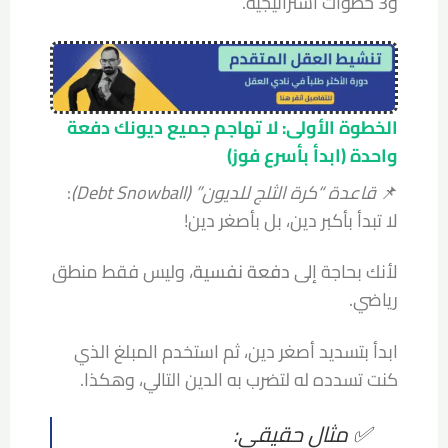
و3 خطوات استراتيجية.
الخطوة الأولى: لا تهاجم جميع ديونك دفعة
واحدة (ابدأ بأسرع فوز)
📌
قاعدة “كرة الثلج للديون” (Debt Snowball)
:
لا تبدأ بأكبر دين، بل بأصغر دين!
لأنك بحاجة إلى
دفعة نفسية
، وليس فقط منطق
رياضي.
ابدأ بتسديد أصغر دين، ثم استخدم المبلغ الذي
كنت تسدده له لتضرب به الدين التالي، وهكذا.
✅ مثال حقيقي: