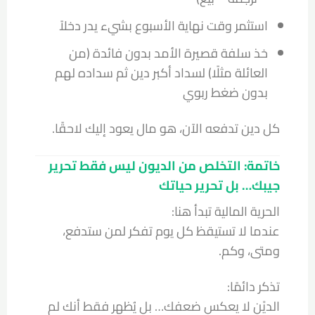
استثمر وقت نهاية الأسبوع بشيء يدر دخلاً
خذ سلفة قصيرة الأمد بدون فائدة (من
العائلة مثلًا) لسداد أكبر دين ثم سداده لهم
بدون ضغط ربوي
كل دين تدفعه الآن، هو مال يعود إليك لاحقًا.
خاتمة: التخلص من الديون ليس فقط تحرير
جيبك… بل تحرير حياتك
الحرية المالية تبدأ هنا:
عندما لا تستيقظ كل يوم تفكر لمن ستدفع،
ومتى، وكم.
تذكر دائمًا:
الديْن لا يعكس ضعفك… بل يُظهر فقط أنك لم