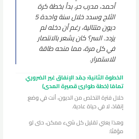
أحمد، مدرب حر، بدأ بخطة كرة
الثلج وسدد خلال سنة واحدة 5
ديون متتالية، رغم أن دخله لم
يزدد. السر؟ كان يشعر بالانتصار
في كل مرة، مما منحه طاقة
للاستمرار.
الخطوة الثانية: جمّد الإنفاق غير الضروري
تمامًا (خطة طوارئ قصيرة المدى)
خلال فترة التخلص من الديون، أنت في
وضع
إنقاذ
، لا في حياة عادية.
وهذا يعني تقليل كل شيء ممكن، حتى لو
مؤقتًا: