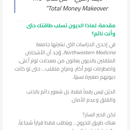
Total Money Makeover”
مقدمة: لماذا الديون تسلب طاقتك حتى
وأنت نائم؟
في إحدى الدراسات التي نشرتها جامعة
Northwestern Medicine
، وُجد أن الأشخاص
المثقلين بالديون يعانون من معدلات توتر أعلى،
واضطرابات نوم أكثر، ومزاج متقلب… حتى لو كانت
ديونهم صغيرة نسبيًا.
الديْن ليس رقماً فقط، بل شعور دائم بالذنب
والقلق وعدم الأمان.
لكن الخبر السار؟
هناك طريق للخروج… ويتطلب فقط
قراراً شجاعاً
،