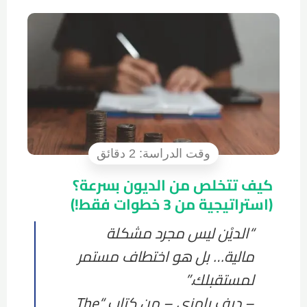
كيف تتخلص من الديون بسرعة؟
(استراتيجية من 3 خطوات فقط!)
“الديْن ليس مجرد مشكلة
مالية… بل هو اختطاف مستمر
لمستقبلك.”
–
ديف رامزي – من كتاب “The