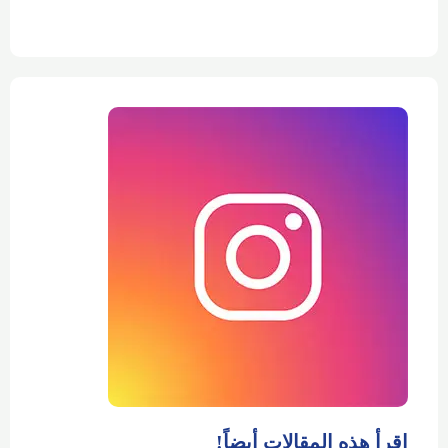
إقرأ هذه المقالات أيضاً!