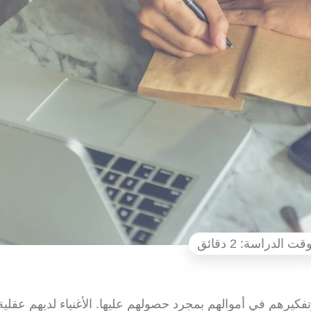
وتفكيرهم في أموالهم بمجرد حصولهم عليها. الأغنياء لديهم عقلية