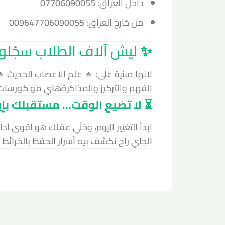
داخل العراق:
07706090055
من خارج العراق:
009647706090055
✨
ليش آلاف الطلاب سجّلوا
لأنها مبنية على: 🔹 علم الأعصاب الحديث 
الفهم والتركيز والمذاكرة
هاي مو كورسات ن
⏳ لا تضيع الوقت… مستقبلك بإ
ابدأ التغيير اليوم، وخلّي عقلك هو أقوى أد
الجاي راح نكشف بيه أسرار الحفظ بالخرائط 