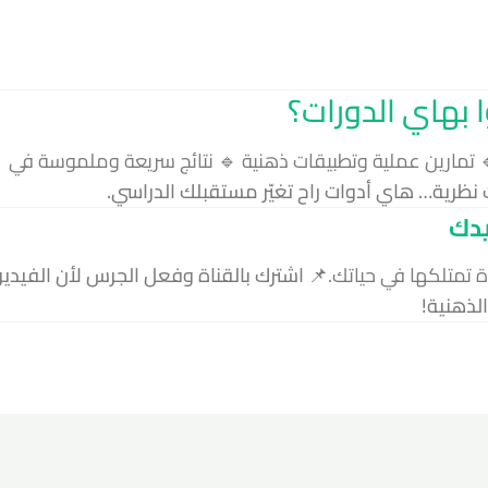
 بهاي الدورات؟
🔹 تمارين عملية وتطبيقات ذهنية 🔹 نتائج سريعة وملموسة في
ظرية… هاي أدوات راح تغيّر مستقبلك الدراسي.
يدك
اة تمتلكها في حياتك.📌
اشترك بالقناة وفعل الجرس لأن الفيديو
الذهنية!