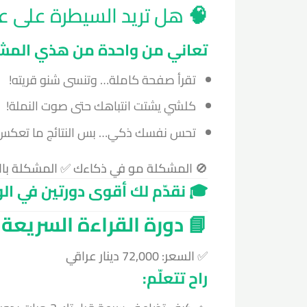
🧠
هل تريد السيطرة على ع
تعاني من واحدة من هذي المش
تقرأ صفحة كاملة… وتنسى شنو قريته!
كلشي يشتت انتباهك حتى صوت النملة!
تحس نفسك ذكي… بس النتائج ما تعكس
🚫
المشكلة مو في ذكاءك
✅
المشكلة بال
🎓 نقدّم لك أقوى دورتين في الو
📘 دورة القراءة السريعة 
✅ السعر: 72,000 دينار عراقي
راح تتعلّم: