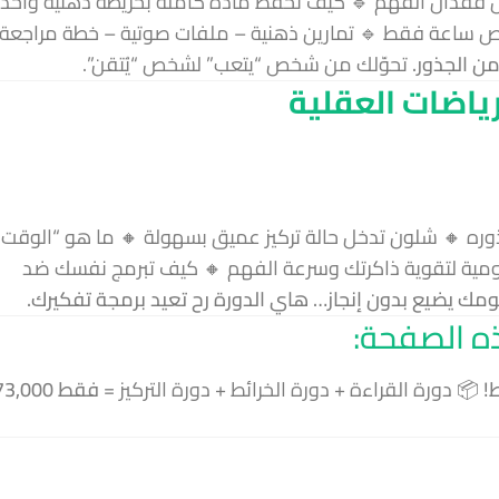
 كيف تضاعف سرعة قراءتك 3 مرات بدون فقدان الفهم 🔹 كيف تحفظ مادة كاملة بخريط
🔹 كيف تراجع المادة كلها قبل الامتحان بنص ساعة فقط 🔹 ت
تحوّلك من شخص “يتعب” لشخص “يُتقن”.
هذه الدورة
🧠 دورة برمجة 
🔸 سر التشتت العقلي وكيف توقفه من جذوره 🔸 شلون تدخل ح
الذهبي” لعقلك وكيف تستغله 🔸 تمارين يومية لتقوية ذا
إذا تحس يومك يضيع بدون إنجاز… هاي الدورة رح تعيد برمج
عرض خاص ل
قط 73,000
📦 دورة القراءة + دورة الخرائط + دورة التركيز =
ا