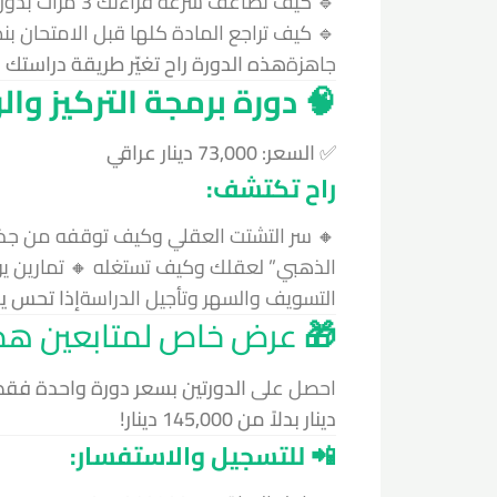
🔹 كيف تضاعف 
🔹 كيف تراجع المادة كلها قبل الامتحان 
جاهزة
هذه الدورة راح تغيّر طريقة دراستك 
🧠 دورة برمجة التركيز وال
✅ السعر: 73,000 دينار عراقي
راح تكتشف:
🔸 سر التشتت العقلي وكيف توقفه من جذو
الذهبي” لعقلك وكيف تستغله 🔸 تمارين ي
التسويف والسهر وتأجيل الدراسة
إذا تحس ي
🎁
عرض خاص لمتابعين هذ
احصل على
الدورتين بسعر دورة واحدة فقط
دينار بدلاً من 145,000 دينار!
📲 للتسجيل والاستفسار: