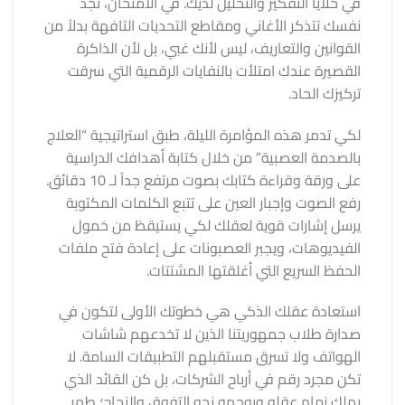
في خلايا التفكير والتحليل لديك. في الامتحان، تجد
نفسك تتذكر الأغاني ومقاطع التحديات التافهة بدلاً من
القوانين والتعاريف، ليس لأنك غبي، بل لأن الذاكرة
القصيرة عندك امتلأت بالنفايات الرقمية التي سرقت
تركيزك الحاد.
لكي تدمر هذه المؤامرة الليلة، طبق استراتيجية “العلاج
بالصدمة العصبية” من خلال كتابة أهدافك الدراسية
على ورقة وقراءة كتابك بصوت مرتفع جداً لـ 10 دقائق.
رفع الصوت وإجبار العين على تتبع الكلمات المكتوبة
يرسل إشارات قوية لعقلك لكي يستيقظ من خمول
الفيديوهات، ويجبر العصبونات على إعادة فتح ملفات
الحفظ السريع التي أغلقتها المشتتات.
استعادة عقلك الذكي هي خطوتك الأولى لتكون في
صدارة طلاب جمهوريتنا الذين لا تخدعهم شاشات
الهواتف ولا تسرق مستقبلهم التطبيقات السامة. لا
تكن مجرد رقم في أرباح الشركات، بل كن القائد الذي
يملك زمام عقله ويوجهه نحو التفوق والنجاح؛ طهر