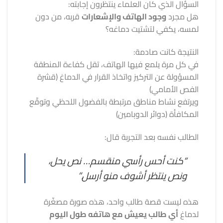
السؤال الذي كان العلماء ينتظرون إجابته:
هل مجرد
وجود الهاتف والإشعارات
قربه، من دون
لمسه، يكفي لتشتيت دماغه؟
النتيجة كانت صادمة:
في كل مرة يلمع فيها الهاتف، تقل كفاءة المنطقة
المسؤولة عن التركيز واتخاذ القرار في الدماغ (قشرة
الفص الأمامي)
ويرتفع نشاط مناطق مرتبطة بالفضول اللحظي وتوقّع
المكافأة (دوائر الدوبامين)
الطالب نفسه بعد التجربة قال:
“كنت أحس رأسي منقسم… نص يحل،
ونص ينتظر أشوف منو أرسل.”
هذه ليست قصة طالب واحد، هذه صورة مصغّرة
لدماغ
أي طالب يعيش مع هاتفه طول اليوم