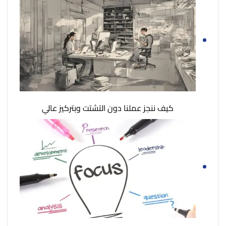
كيف ننجز عملنا دون التشتت وبتركيز عالي