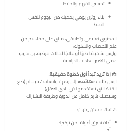
تحسين الفهم والحفظ
بناء روتين يومي يحميك من الرجوع لنفس
النمط
المحتوى تعليمي وتطبيقي، مبني على مفاهيم من
علم الأعصاب والسلوك،
وليس تشخيصًا طبيًا أو علاجًا لحالات مرضية، بل تدريب
عملي لتغيير العادات الدراسية.
📩
إذا تريد تبدأ أول خطوة حقيقية:
ارسل كلمة
«هاتف»
إلى رقم / واتساب / تليجرام (ضع
القناة التي تستخدمها في نادي العقل)
وسيصلك شرح كامل عن الدورة وطريقة الاشتراك.
هاتفك ممكن يكون:
أداة تسرق أعوامًا من تركيزك
أو