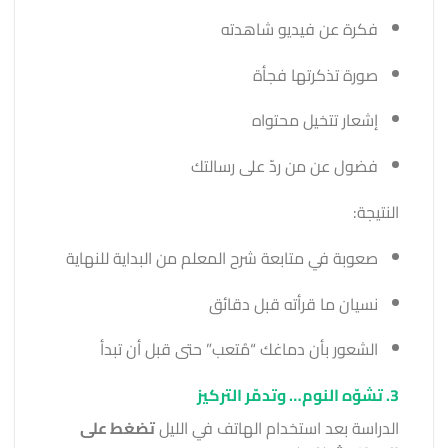
فكرة عن فيديو شاهدته
صورة تذكرتها فجأة
إشعار تتخيل محتواه
فضول عن من ردّ على رسالتك
النتيجة:
صعوبة في متابعة شرح المعلم من البداية للنهاية
نسيان ما قرأته قبل دقائق
الشعور بأن دماغك “مُتعب” حتى قبل أن تبدأ
3. تشوّه النوم… وتدمّر التركيز
الدراسة بعد استخدام الهاتف في الليل
تضغط على