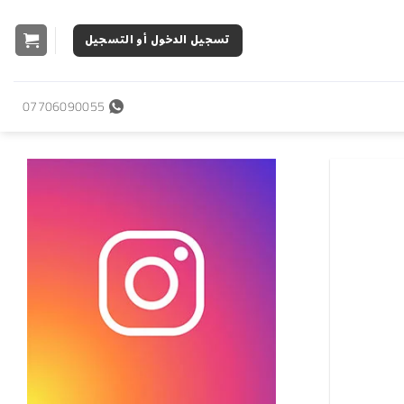
تسجيل الدخول أو التسجيل
07706090055