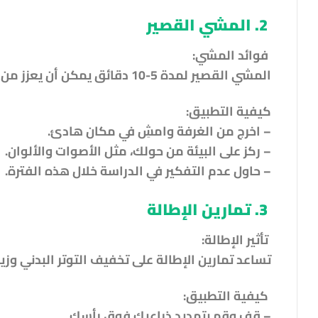
2. المشي القصير
فوائد المشي:
المشي القصير لمدة 5-10 دقائق يمكن أن يعزز من تدفق الدم إلى الدماغ، مما يحسن من الانتباه والإبداع.
كيفية التطبيق:
– اخرج من الغرفة وامشِ في مكان هادئ.
– ركز على البيئة من حولك، مثل الأصوات والألوان.
– حاول عدم التفكير في الدراسة خلال هذه الفترة.
3. تمارين الإطالة
تأثير الإطالة:
تساعد تمارين الإطالة على تخفيف التوتر البدني وزي
كيفية التطبيق:
– قف وقم بتمديد ذراعيك فوق رأسك.