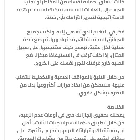
كانت تتعلق بحماية نفسك من المخاطر أو تجنب
العودة إلى العادات القديمة. يمكنك استخدام هذه
الاستراتيجية لتعزيز التزامك بأي خطة.
فكر في التغيير الذي تسعى إليه، واكتب جميع
العوائق المحتملة التي قد تواجهها. ثم ضع خطة
عملية لكل عقبة، توضح كيف ستتجنبها. على سبيل
المثال، إذا كنت ترغب في الاستيقاظ مبكرًا، ضع
المنبه خارج غرفتك لتجبر نفسك على الخروج.
من خلال التنبؤ بالمواقف الصعبة والتخطيط للتغلب
عليها، ستتمكن من اتخاذ قرارات أكثر وعياً بدلاً من
التصرف بشكل عفوي.
الخلاصة
يمكنك تحقيق إنجازاتك حتى في أوقات عدم الرغبة،
من خلال تطبيق هذه الاستراتيجيات الثلاث. تأمل
في مستقبلك وقراراتك اليوم، وفكر في تأثيرها على
حياتك. اعتمد على قيمك بدلاً من مشاعرك الفورية،