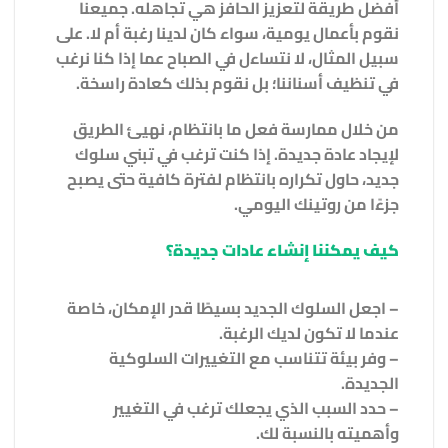
أفضل طريقة لتعزيز الحافز هي تجاهله. جميعنا
نقوم بأعمال يومية، سواء كان لدينا رغبة أم لا. على
سبيل المثال، لا نتساءل في الصباح عما إذا كنا نرغب
في تنظيف أسناننا؛ بل نقوم بذلك كعادة راسخة.
من خلال ممارسة فعل ما بانتظام، نهيئ الطريق
لإيجاد عادة جديدة. إذا كنت ترغب في تبني سلوك
جديد، حاول تكراره بانتظام لفترة كافية حتى يصبح
جزءًا من روتينك اليومي.
كيف يمكننا إنشاء عادات جديدة؟
– اجعل السلوك الجديد بسيطًا قدر الإمكان، خاصة
عندما لا تكون لديك الرغبة.
– وفر بيئة تتناسب مع التغييرات السلوكية
الجديدة.
– حدد السبب الذي يجعلك ترغب في التغيير
وأهميته بالنسبة لك.