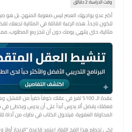
أكبر عدو يواجهك العصر ليس صعوبة المنهج، بل هو صوت
لتكون ناجحاً. هذه الرغبة القاتلة في المثالية تجعلك 
مثالية، حتى ينتهي يومك دون أن تنجز ربع المطلوب، مما 
عقدة الـ 100% تفرز في عقلك خوفاً خفياً من 
فعقلك يفضل ألا يدرس أبداً على أن يدرس ويخطئ في ح
المحاولة العفوية، فيتحول الكتاب في نظرك من أداة ل
لكي تحطم هذا الفخ الليلة، اعتمد قاعدة “الإنجاز أولاً و