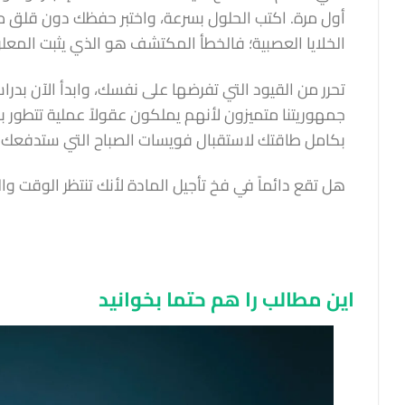
أول مرة. اكتب الحلول بسرعة، واختبر حفظك دون قلق م
الخلايا العصبية؛ فالخطأ المكتشف هو الذي يثبت المعلو
تحرر من القيود التي تفرضها على نفسك، وابدأ الآن بدر
جمهوريتنا متميزون لأنهم يملكون عقولاً عملية تتطور ب
بكامل طاقتك لاستقبال فويسات الصباح التي ستدفعك نح
هل تقع دائماً في فخ تأجيل المادة لأنك تنتظر الوقت وال
این مطالب را هم حتما بخوانید