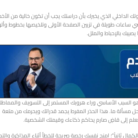
ك الداخلي الذي يخبرك بأن دراستك يجب أن تكون خالية من الأخط
تقضي ساعات طويلة في تزيين الصفحة الأولى وتلخيصها بخطوط وأل
يصيبك بالإحباط والملل.
الفشل، وهو السبب الأساسي وراء هروبك المستمر إلى التسويف والمماطل
ل مسألة ما. هذا الحذر المفرط يجمد قدراتك ويحرمك من متعة
لتعلم إلى قاضٍ صارم يحاكم ذكاءك وقيمتك الشخصية.
الكمال ثانياً”؛ امنح نفسك رخصة صريحة للخطأ أثناء المذاكرة والتج