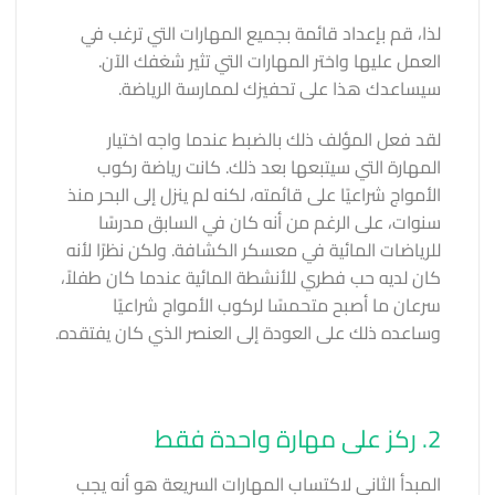
لذا، قم بإعداد قائمة بجميع المهارات التي ترغب في
العمل عليها واختر المهارات التي تثير شغفك الآن.
سيساعدك هذا على تحفيزك لممارسة الرياضة.
لقد فعل المؤلف ذلك بالضبط عندما واجه اختيار
المهارة التي سيتبعها بعد ذلك. كانت رياضة ركوب
الأمواج شراعيًا على قائمته، لكنه لم ينزل إلى البحر منذ
سنوات، على الرغم من أنه كان في السابق مدرسًا
للرياضات المائية في معسكر الكشافة. ولكن نظرًا لأنه
كان لديه حب فطري للأنشطة المائية عندما كان طفلاً،
سرعان ما أصبح متحمسًا لركوب الأمواج شراعيًا
وساعده ذلك على العودة إلى العنصر الذي كان يفتقده.
2. ركز على مهارة واحدة فقط
المبدأ الثاني لاكتساب المهارات السريعة هو أنه يجب