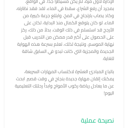
الإدارة لأول مرة، لم يكن مسيطرًا جدًا. في الواقع،
بمجرد أن رفع الشراع، سقط في الماء. لقد فقد نظارته،
وكاد يصاب بارتجاج في المخ، وابتلع جرعة كبيرة من
الماء. لو كان يتوقع الكمال منذ البداية، لكان على
الأرجح قد استسلم في ذلك الوقت. بدلاً من ذلك، ركز
على الحصول على أكبر قدر ممكن من التدريب قبل
نهاية الموسم، ونتيجة لذلك، تعلم بسرعة هذه الهواية
الجديدة والمجزية التي كانت تبدو في السابق شاقة
للغاية.
باتباع المبادئ العشرة لاكتساب المهارات السريعة،
يمكنك إتقان مهارة جديدة بنجاح في وقت قصير. ابحث
عن ما يعادل رياضة ركوب الأمواج وابدأ رحلتك التعليمية
اليوم!
نصيحة عملية