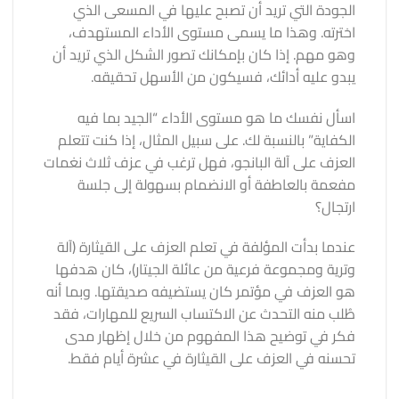
الجودة التي تريد أن تصبح عليها في المسعى الذي
اخترته. وهذا ما يسمى مستوى الأداء المستهدف،
وهو مهم. إذا كان بإمكانك تصور الشكل الذي تريد أن
يبدو عليه أدائك، فسيكون من الأسهل تحقيقه.
اسأل نفسك ما هو مستوى الأداء “الجيد بما فيه
الكفاية” بالنسبة لك. على سبيل المثال، إذا كنت تتعلم
العزف على آلة البانجو، فهل ترغب في عزف ثلاث نغمات
مفعمة بالعاطفة أو الانضمام بسهولة إلى جلسة
ارتجال؟
عندما بدأت المؤلفة في تعلم العزف على القيثارة (آلة
وترية ومجموعة فرعية من عائلة الجيتار)، كان هدفها
هو العزف في مؤتمر كان يستضيفه صديقتها. وبما أنه
طُلب منه التحدث عن الاكتساب السريع للمهارات، فقد
فكر في توضيح هذا المفهوم من خلال إظهار مدى
تحسنه في العزف على القيثارة في عشرة أيام فقط.