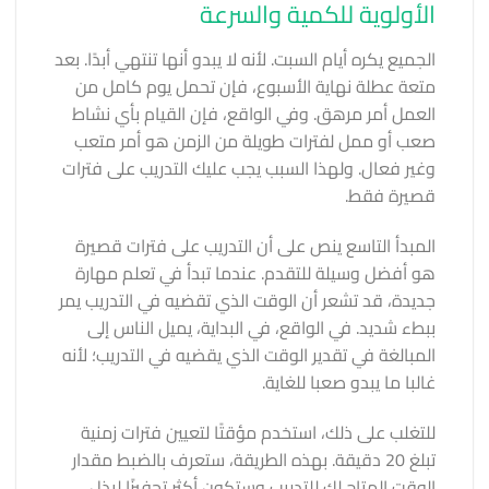
الأولوية للكمية والسرعة
الجميع يكره أيام السبت. لأنه لا يبدو أنها تنتهي أبدًا. بعد
متعة عطلة نهاية الأسبوع، فإن تحمل يوم كامل من
العمل أمر مرهق. وفي الواقع، فإن القيام بأي نشاط
صعب أو ممل لفترات طويلة من الزمن هو أمر متعب
وغير فعال. ولهذا السبب يجب عليك التدريب على فترات
قصيرة فقط.
المبدأ التاسع ينص على أن التدريب على فترات قصيرة
هو أفضل وسيلة للتقدم. عندما تبدأ في تعلم مهارة
جديدة، قد تشعر أن الوقت الذي تقضيه في التدريب يمر
ببطء شديد. في الواقع، في البداية، يميل الناس إلى
المبالغة في تقدير الوقت الذي يقضيه في التدريب؛ لأنه
غالبا ما يبدو صعبا للغاية.
للتغلب على ذلك، استخدم مؤقتًا لتعيين فترات زمنية
تبلغ 20 دقيقة. بهذه الطريقة، ستعرف بالضبط مقدار
الوقت المتاح لك للتدريب وستكون أكثر تحفيزًا لبذل