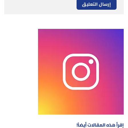
إقرأ هذه المقالات أيضاً!