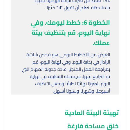
15% فقط من فترات الراحة اليومية جديرة
بالملاحظة. تعلم أن تقول “لا” كثيرًا.
الخطوة 6: خطط ليومك. وفي
نهاية اليوم، قم بتنظيف بيئة
عملك.
الغرض من التخطيط اليومي هو فحص شاشة
الرادار في بداية اليوم. وفي نهاية اليوم، قم
بمراجعة العمل المنجز. إعادة جدولة المهام التي
تم التراجع عنها. سيمنحك التنظيف في نهاية
اليوم شعورًا نهائيًا لطيفًا ويجعل التنظيف
أسبوعيًا وشهريًا وسنويًا أسهل.
تهيئة البيئة المادية
خلق مساحة فارغة