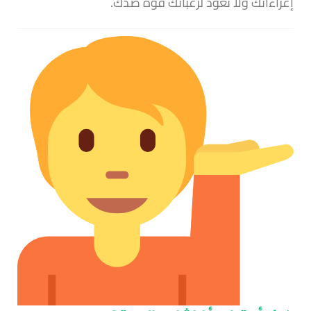
إغراءاتك ولا تعود لرغباتك قوة ضدك.