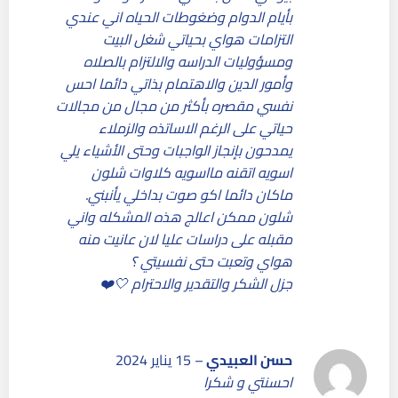
بأيام الدوام وضغوطات الحياه اني عندي
التزامات هواي بحياتي شغل البيت
ومسؤوليات الدراسه والالتزام بالصلاه
وأمور الدين والاهتمام بذاتي دائما احس
نفسي مقصره بأكثر من مجال من مجالات
حياتي على الرغم الاساتذه والزملاء
يمدحون بإنجاز الواجبات وحتى الأشياء يلي
اسويه اتقنه مااسويه كلاوات شلون
ماكان دائما اكو صوت بداخلي يأنبني.
شلون ممكن اعالج هذه المشكله واني
مقبله على دراسات عليا لان عانيت منه
هواي وتعبت حتى نفسيتي ؟
جزل الشكر والتقدير والاحترام 🤍❤️
حسن العبيدي
–
15 يناير 2024
احسنتي و شكرا