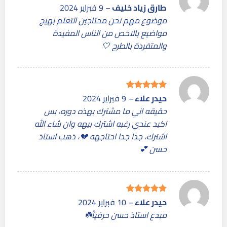
طارق زياد خليف
–
9 فبراير 2024
تم التقييم
5
من 5
موضوع مهم نحن محتاجين التعلم بهيج
مواضيع بالاخص من الناس المفيدة
والمتفردة بالطرح 🤍
حيدر علاء
–
9 فبراير 2024
تم التقييم
5
من 5
حقيقه اني ما مشترك بهذه دوره، بس
اكيد عندي رغبه اشترك بيهه وان شاء الله
اشترك، جدا جدا احتاجهه 💔، ذهب استاذ
حسن 💕
حيدر علاء
–
10 فبراير 2024
تم التقييم
5
من 5
مبدع استاذ حسن حرفياً☘️