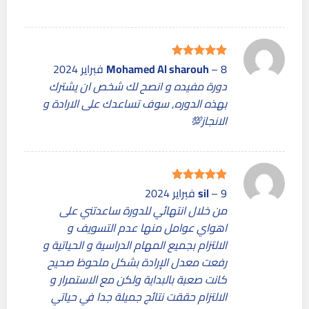
8 فبراير 2024
–
Mohamed Al sharouh
تم التقييم
5
من 5
دورة مفيده و انصح لك شخص ان يشترك
بهذه الدوره, سوف تساعدك على الارادة و
الانجاز💯
9 فبراير 2024
–
sil
تم التقييم
5
من 5
من خلال انتهائي للدورة ساعدتني على
اهواي عوامل منها عدم التسويف و
الالتزام بجميع المهام الدراسية و الحياتية و
رفعت معدل الإرادة بشكل ملحوظ صحيح
كانت صعبة بالبداية ولكن مع الاستمرار و
الالتزام حققت نتائج جميلة جدا في حياتي