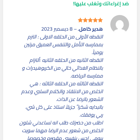
ضد إغراءاتك وتغلب عليها!
هدير كامل.
–
8 ديسمبر 2023
تم التقييم
5
من 5
النقطه الأولى من الحلقه الاولى : التزم
بممارسه التأمل والتنفس العميق مرتين
يومياً.
النقطه الثانيه من الحلقه الثانيه :ألتزام
بالنظام الغذائي خالي من الكربوهيدرات و
ممارسه الرياضه.
النقطه الثالثه من الحلقه الثالثه : هي
اتخلص من الانتقاد والكلام السلبي وعدم
الشعور بالرضا عن الذات.
بالبدايه شكرا ً جزيلاً استاذ على كل شي،
ربي يوفقك.
اطلب من حضرتك طلب انه تساعدني شلون
اتخلص من شعور عدم الرضا مهما سويت
بيومي احس بنفسي مقصره وخصوصا