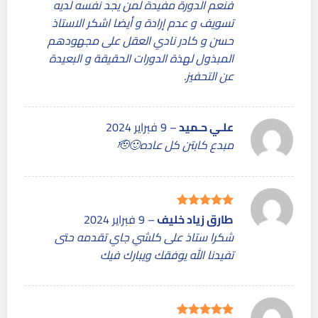
فنعم الدورة مفيدة لمن يجد نفسه لديه
تسويف و عدم إرادة و أيضا اشكر الاستاذ
حسن و كادر نادي العقل على مجهودهم
المبذول لهذة الدورات الحقيقة و البعيدة
عن التحفيز.
علـي حـميد
–
9 فبراير 2024
مبدع كابتن كل عاده🙂🫡
طارق زياد خليف
–
9 فبراير 2024
تم التقييم
5
من 5
شكرا ستاذ على كلشي جاي تقدمه حتى
تفيدنا الله يوفقك ويبارك فيك