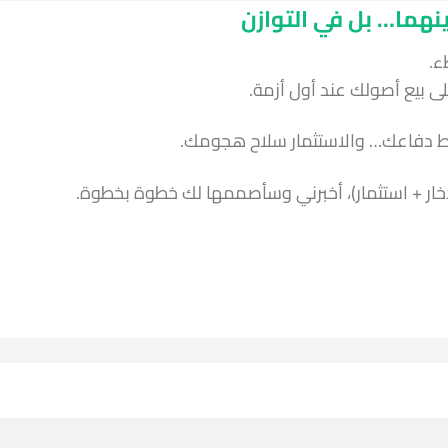
ينهما… بل في التوازن
ء.
لى بيع أصولك عند أول أزمة.
ر خط دفاعك… والاستثمار سلاح هجومك.
ادخار + استثمار)، أخبرني وسأصممها لك خطوة بخطوة.