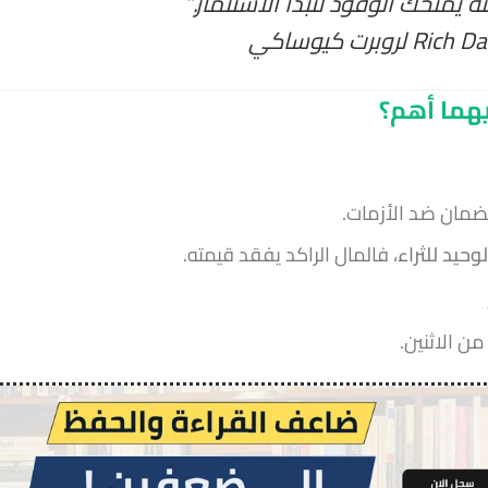
ه يمنحك الوقود لتبدأ الاستثمار.”
Rich Da
لروبرت كيوساكي
هما أهم؟
لضمان ضد الأزمات.
وحيد للثراء
، فالمال الراكد يفقد قيمته.
ن الاثنين.