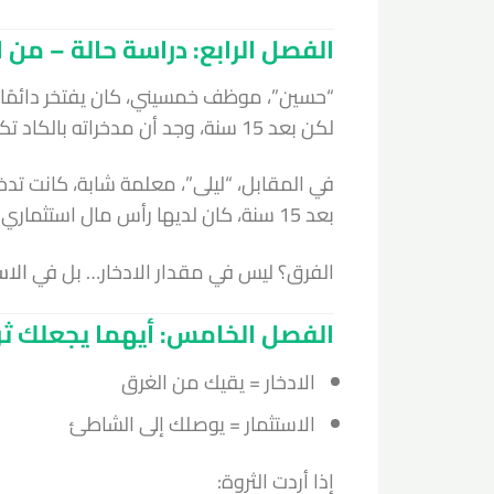
الفصل الرابع: دراسة حالة – من ال
“حسين”، موظف خمسيني، كان يفتخر دائمًا بأنه يدّخر 20
لكن بعد 15 سنة، وجد أن مدخراته بالكاد تكفي لعامين من المعيشة، بسبب التضخم.
في المقابل، “ليلى”، معلمة شابة، كانت تدخر فقط 10% وتستثمر 10% شهريًا في صناديق اس
بعد 15 سنة، كان لديها رأس مال استثماري يدر دخلًا سلبيًا يكفي لتغطية نصف مصاريفها.
الفرق؟ ليس في مقدار الادخار… بل في
الاس
الفصل الخامس: أيهما يجعلك ثري
الادخار = يقيك من الغرق
الاستثمار = يوصلك إلى الشاطئ
إذا أردت الثروة: