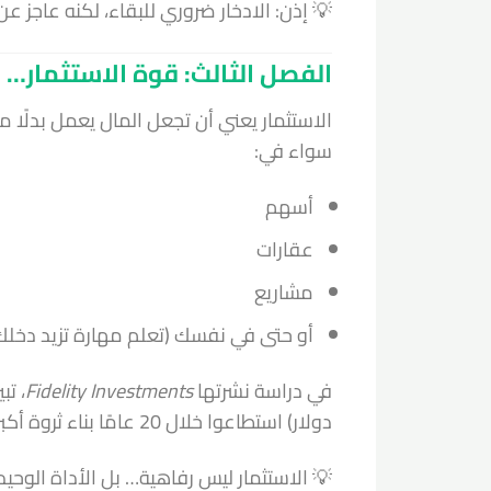
💡 إذن: الادخار ضروري للبقاء، لكنه عاجز عن ب
الفصل الثالث: قوة الاستثمار… و
الاستثمار يعني أن تجعل المال يعمل بدلًا م
سواء في:
أسهم
عقارات
مشاريع
أو حتى في نفسك (تعلم مهارة تزيد دخلك
في دراسة نشرتها
Fidelity Investments
دولار) استطاعوا خلال 20 عامًا بناء ثروة أكبر بـ 4 مرات من أولئك الذين اكتفوا بالادخار.
💡 الاستثمار ليس رفاهية… بل الأداة الوحي