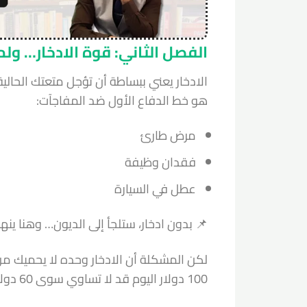
الفصل الثاني: قوة الادخار… ولم
الادخار يعني ببساطة أن تؤجل متعتك الحالي
هو خط الدفاع الأول ضد المفاجآت:
مرض طارئ
فقدان وظيفة
عطل في السيارة
📌 بدون ادخار، ستلجأ إلى الديون… وهنا ين
لكن المشكلة أن الادخار وحده لا يحميك من
100 دولار اليوم قد لا تساوي سوى 60 دولارًا بعد 10 سنوات.