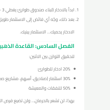
ابدأ بالادخار (لبناء صندوق طوارئ يغطي 3 – 6 أشهر من نفقاتك)
بعد ذلك، وجّه أي فائض إلى الاستثمار طويل
الادخار يحميك… الاستثمار يبنيك.
الفصل السادس: القاعدة الذهبية /30/50
لتحقيق التوازن بين الاثنين:
20% ادخار للطوارئ
30% استثمار (صناديق، أسهم، مشاريع صغيرة)
50% للنفقات والمعيشة
بهذا، لن تشعر بالحرمان… ولن تضيع فرص الثر