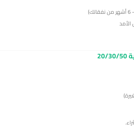
 الأمد
20
اء.