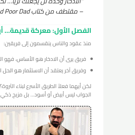
“الادخار وحده لن يجعلك ثريًا… لكن
– مقتطف من كتاب
d Poor Dad
الفصل الأول: معركة قديمة… أي
منذ عقود والناس ينقسمون إلى فريقين:
فريق يرى أن
الادخار هو الأساس
، فهو ا
وفريق آخر يعتقد أن
الاستثمار هو الحل ال
لكن أيهما فعلاً الطريق الأسرع لبناء الثروة؟
الجواب ليس أبيض أو أسود… بل مزيج ذكي م