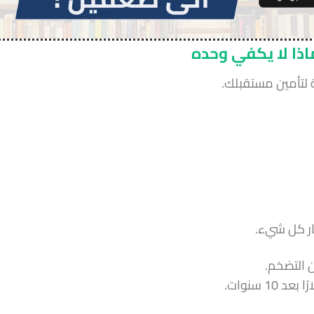
اذا لا يكفي وحده
ة لتأمين مستقبلك.
هار كل شيء.
 التضخم.