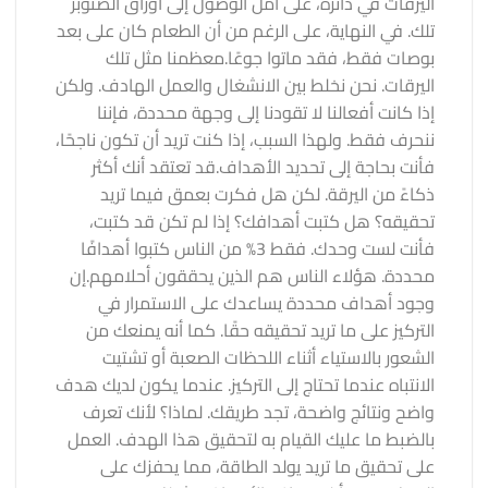
اليرقات في دائرة، على أمل الوصول إلى أوراق الصنوبر
تلك. في النهاية، على الرغم من أن الطعام كان على بعد
بوصات فقط، فقد ماتوا جوعًا.
معظمنا مثل تلك
اليرقات. نحن نخلط بين الانشغال والعمل الهادف. ولكن
إذا كانت أفعالنا لا تقودنا إلى وجهة محددة، فإننا
ننحرف فقط. ولهذا السبب، إذا كنت تريد أن تكون ناجحًا،
فأنت بحاجة إلى تحديد الأهداف.
قد تعتقد أنك أكثر
ذكاءً من اليرقة. لكن هل فكرت بعمق فيما تريد
تحقيقه؟ هل كتبت أهدافك؟ إذا لم تكن قد كتبت،
فأنت لست وحدك. فقط 3% من الناس كتبوا أهدافًا
محددة. هؤلاء الناس هم الذين يحققون أحلامهم.
إن
وجود أهداف محددة يساعدك على الاستمرار في
التركيز على ما تريد تحقيقه حقًا. كما أنه يمنعك من
الشعور بالاستياء أثناء اللحظات الصعبة أو تشتيت
الانتباه عندما تحتاج إلى التركيز. عندما يكون لديك هدف
واضح ونتائج واضحة، تجد طريقك. لماذا؟ لأنك تعرف
بالضبط ما عليك القيام به لتحقيق هذا الهدف. العمل
على تحقيق ما تريد يولد الطاقة، مما يحفزك على