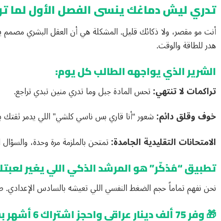
تدري ليش دماغك ينسى الفصل الأول لما تو
أنت مو مقصر، ولا ذكائك قليل. المشكلة هي أن العقل البشري مصمم يحذ
هدر للطاقة والوقت.
الشرير الذي يواجهه الطالب كل يوم:
تراكمات لا تنتهي:
تحس المادة جبل وما تدري منين تبدي تراجع.
خوف وقلق دائم:
شعور “أنا قاري بس ناسي كلشي” اللي يدمر ثقتك ب
الامتحانات التقليدية الجامدة:
تمتحن بالملزمة مرة وحدة، والسؤال ا
تطبيق “مُذكّر” هو المرشد الذكي اللي يغير لعبتك
نحن نفهم تماماً حجم الضغط النفسي اللي تعيشه بالسادس الإعدادي. ص
🎁 وفر 75 ألف دينار عراقي واحجز اشتراك 6 أشهر بسعر شهر واحد فقط!