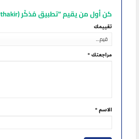
كن أول من يقيم “تطبيق مُذكّر (Muthakir)”
تقييمك
مراجعتك
*
الاسم
*