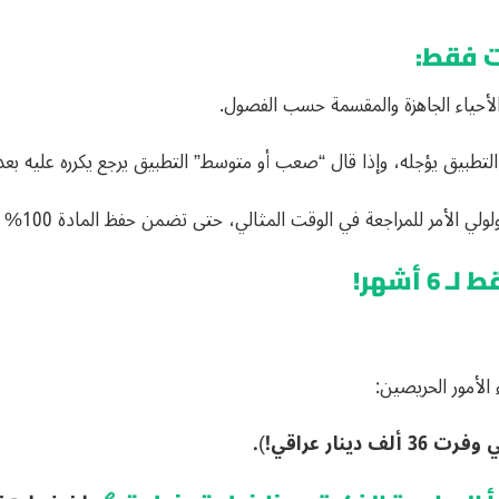
الأحياء الجاهزة والمقسمة حسب الفصول.
، وإذا قال “صعب أو متوسط” التطبيق يرجع يكرره عليه بعد 3 أو 5 أيام تلقائياً قبل ما ينساه
للمراجعة في الوقت المثالي، حتى تضمن حفظ المادة 100% لحد الامتحان الوزاري.
 الأمور الحريصين: