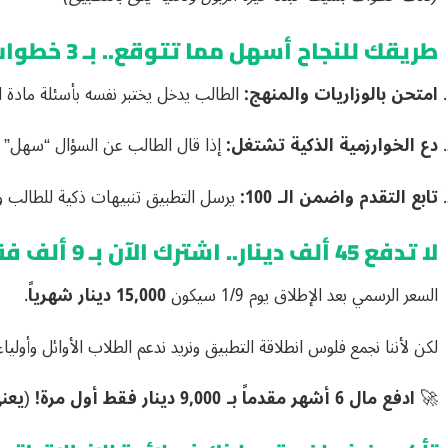
طريقك للنجاح أسهل مما تتوقع.. بـ 3 خطوات فقط:
امتحن بالوزاريات والمنهج:
الطالب يدخل يختبر نفسه بأسئلة مادة 
دع الخوارزمية الذكية تشتغل:
إذا قال الطالب عن السؤال “سهل” التطبيق يؤجله
تابع التقدم واضمن الـ 100:
يرسل التطبيق تنبيهات ذكية للطالب ولولي الأمر 
لا تدفع 45 ألف دينار.. اشترك الآن بـ 9 ألف فقط لـ 6 أشهر!
السعر الرسمي بعد الإطلاق يوم 1/9 سيكون
15,000 دينار شهرياً
.
لكن لأننا نجمع فلوس انطلاقة التطبيق ونريد ندعم الطلاب الأوائل وأولياء
🚀
ادفع مال 6 أشهر مقدماً بـ 9,000 دينار فقط أول مرة! (يعني وفرت 36 ألف دينار عراقي!).