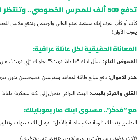
تدفع 500 ألف للمدرس الخصوصي.. وتنتظر النتيجة بالوزاري ولاتدري ابنائك شيدرسون؟
كأب أو كأم، نعرف إنك مستعد تقدم الغالي والرخيص وتدفع ملايين للخ
يفوت الأوان!
المعاناة الحقيقية لكل عائلة عراقية:
الغموض التام:
تسأل ابنك “ها يابة قريت؟” يجاوبك “إي قريت”، بس
هدر الأموال:
دفع مبالغ طائلة لمعاهد ومدرسين خصوصيين بدون تقر
القلق والتوتر بالبيت:
البيت العراقي يتحول إلى ثكنة عسكرية مليان
مع “مُذكّر”.. مستوى ابنك صار بموبايلك:
التطبيق يقدملك “لوحة تحكم خاصة بالأهل”، ترسل لك تنبيهات وتقارير 
(ثلاث خطوات بسيطة تبدد حيرة الزبون وتخليه يثق بالتطبيق)