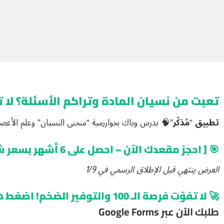
تعبت من نسيان المادة وتراكم الأسئلة؟ لا تخلي الـ 100 تضيع منك 
تطبيق “مُذكّر”🧠
يدرس وياك بخوارزمية “منحنى النسيان” وعلم الأعصاب 
🎯
[ احجز مقعدك الآن – احصل على 6 أشهر بسعر شهر واحد ]
العرض ينتهي قبل الإطلاق الرسمي في 1/9
🚀 لا تفوّت فرصة الـ 100 والتوفير الضخم! اضغط هنا للتسجيل في لائحة الانتظار وحجز العرض الذهبي قبل تاريخ الإطلاق 1/9 👇
طلبك الآن عبر Google Forms