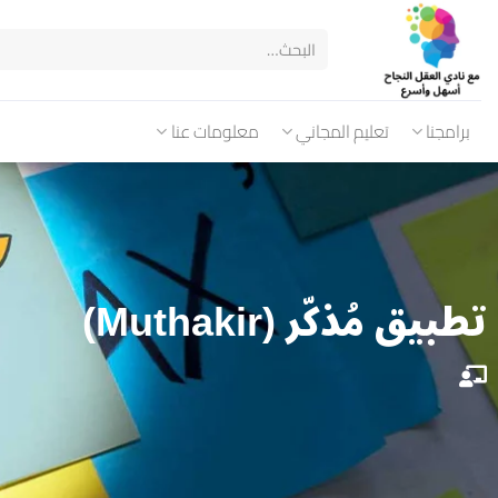
برامجنا
تعليم المجاني
معلومات عنا
تطبيق مُذكّر (Muthakir)