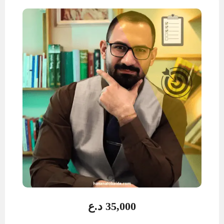
35,000
د.ع