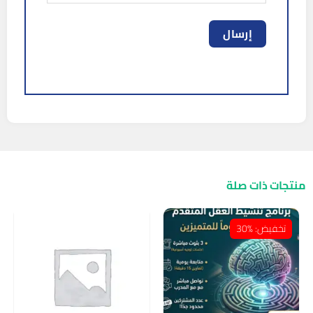
منتجات ذات صلة
تخفيض: %30