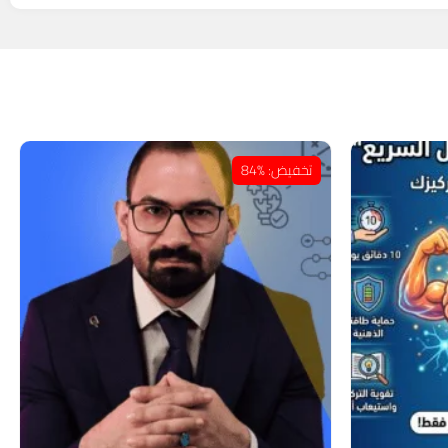
تخفيض: %84