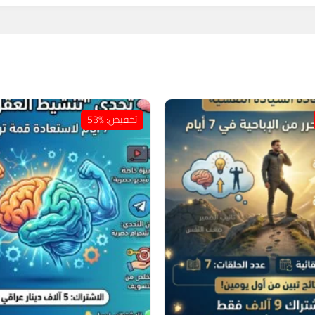
تخفيض: %53