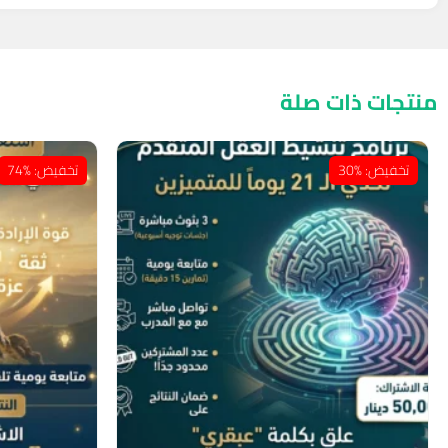
منتجات ذات صلة
تخفيض: %30
تخفيض: %74