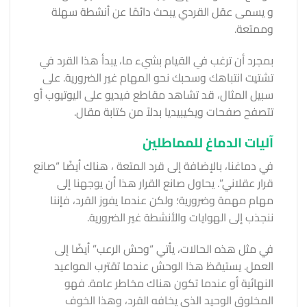
و يسمى عقل القردي يبحث دائمًا عن أنشطة سهلة
وممتعة.
بمجرد أن ترغب في القيام بشيء ما، يبدأ هذا القرد في
تشتيت انتباهك وسحبك نحو المهام غير الضرورية. على
سبيل المثال، قد تشاهد مقاطع فيديو على اليوتيوب أو
تتصفح صفحات ويكيبيديا بدلاً من كتابة مقال.
آليات الدماغ للمماطلين
في دماغنا، بالإضافة إلى قرد المتعة ، هناك أيضًا “صانع
قرار عقلاني”. يحاول صانع القرار هذا أن يوجهنا إلى
مهام مهمة وضرورية؛ ولكن عندما يفوز القرد، فإننا
ننجذب إلى الهوايات والأنشطة غير الضرورية.
في مثل هذه الحالات، يأتي “وحش الرعب” أيضًا إلى
العمل. يستيقظ هذا الوحش عندما تقترب المواعيد
النهائية أو عندما تكون هناك مخاطر عامة. فهو
المخلوق الوحيد الذي يخافه القرد، وهذا الخوف