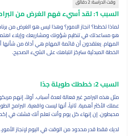
السبب 1: لقد أسيء فهم الغرض من البرامج
لماذا تخطط؟ انجاز الامور؟ وهذا ليس هو الغرض من بر
هو مساعدتك في تنظيم شؤونك ومشاريعك وإيلاء اهتما
المهام. يعتقدون أن قائمة المهام هي أداة من شأنها
الخطة المبدئية ستركز انتباهك على الشيء الصحيح.
السبب 2: خططك طويلة جدًا
مثل هذه البرامج غير فعالة لعدة أسباب. أولاً، إنهم مربكو
عملك الأكثر أهمية. ثانياً، أنها ليست واقعية. البرامج الطوي
محبطون. إن إنهاء كل يوم وأنت تعلم أنك فشلت في إكم
لديك فقط قدر محدود من الوقت في اليوم لإنجاز الأمور، ل