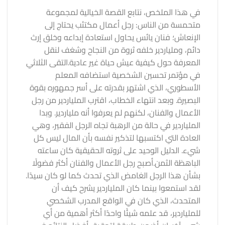
في هذا الملخص، نتابع القصة الخيالية لمجموعة
متحمسة من الناس: رجل أعمال مكتئب يحتاج إلى
الإنعاش؛ فنان يائس يحاول استعادة إبداعه وخلق إرث
دائم، وملياردير خلفه ثروة من النجاح وشغف لنقل
المعرفة حول كيفية عيش حياة غير عادية.
التقى الثلاثي
في ​​مؤتمر تحسين الشخصية استضافه المعلم
الأسطوري، الذي اشتهر بقدرته على أسر جمهوره بقوة
البصيرة. وبعد انتهاء الخطاب، اقترب الملياردير من رجل
الأعمال والفنان، لكنهم لم يعرفوا أنه ملياردير. وبدا
الملياردير في حالة من الرهبة تجاه الرجل الفقير، وهي
العادة التي اكتسبها لتذكير نفسه بأن المال ليس كل
شيء. الدليل الوحيد على ثروته الحقيقية كان ساعته
الباهظة الثمن.
أصبح رجل الأعمال والفنان أكثر فضولًا
بشأن هذا الرجل الغامض الذي تحدث كما لو كان سيدًا.
لقد استمعوا بينما كان الملياردير يشرح كيف أن
المتحدث، الذي كان في الواقع المدرب الشخصي
للملياردير، قد علمه شيئًا واحدًا أكثر أهمية من أي