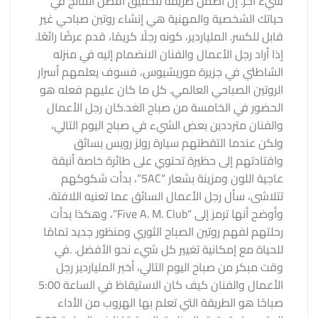
شيء آخر.
إن أضمن طريقة لتحقيق أفضل النتائج في
حياتك الشخصية والمهنية هي إنشاء روتين صباحي غير
قابل للكسر. الملياردير
، كونه رجلًا كريمًا، قدم عرضًا رائعًا.
إذا أراد رجل الأعمال والفنان الانضمام إليه في منزله
الشاطئي في جزيرة موريشيوس، فسوف يعلمهم أسرار
الروتين الصباحي العالمي. كل ما كان عليهم فعله هو
الحضور في الخامسة من صباح الغد.
كان رجل الأعمال
والفنان مترددين بعض الشيء في صباح اليوم التالي،
ولكن عندما التقطتهم سيارة رولز رويس بسائق
واقتادتهم إلى حظيرة تحتوي على طائرة خاصة أنيقة
عاجية اللون ومزينة بشعار “5AC”، بدأت شكوكهم
تتلاشى، سأل رجل الأعمال السائق عما تعنيه اللافتة،
وأوضح أنها ترمز إلى “Five A. M. Club”، وهكذا بدأت
رحلتهم لفهم روتين الصباح الثوري ومنظور جديد تمامًا
للحياة مع إمكانية تغيير كل شيء نحو الأفضل. .
في
وقت مبكر من صباح اليوم التالي، أخبر الملياردير رجل
الأعمال والفنان كيف كان الاستيقاظ في
الساعة 5:00
صباحًا هو الطريقة التي تعلم بها الهروب من الأداء