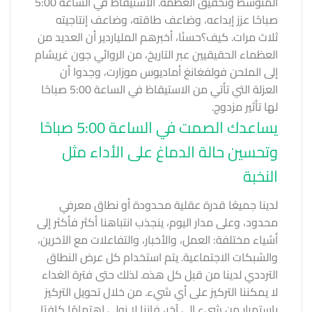
المتوسط ​​وتحقيق العظمة. الاستيقاظ في الساعة 5:00
صباحًا عزز إبداعه، وضاعف طاقته، وضاعف إنتاجيته
ثلاث مرات.
كيف؟
حسنًا، أخبرهم الملياردير أن العديد من
العظماء الحقيقيين عبر التاريخ، من الروائي جون غريشام
إلى الملحن فولفغانغ أماديوس موزارت، وجدوا أن
العزلة التي تأتي من الاستيقاظ في الساعة 5:00 صباحًا
لها تأثير مزدوج.
يساعدك الصمت في الساعة 5:00 صباحًا
وتحسين حالة الدماغ على الأداء مثل
النخبة
لدينا جميعًا قدرة عقلية محدودة أو نطاق معرفي
محدود، وعلى مدار اليوم، ينجذب انتباهنا أكثر فأكثر إلى
أشياء مختلفة: العمل، والأخبار، والتفاعلات مع الآخرين،
والشبكات الاجتماعية. يتم استخدام كل عرض النطاق
الترددي لدينا من قبل كل هذه. لذلك حتى فترة الغداء
لا يمكننا التركيز على أي شيء. من خلال تحويل التركيز
باستمرار من شيء إلى آخر، فإننا لا نولي اهتمامًا كافيًا