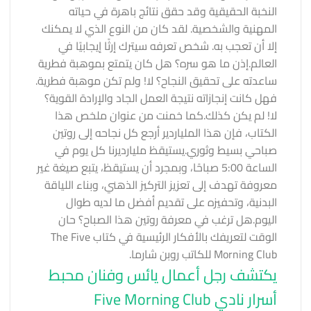
النخبة الحقيقية وقد حقق نتائج باهرة في حياته
المهنية والشخصية. لقد كان من النوع الذي لا يمكنك
إلا أن تعجب به. شخص تعرفه سيترك إرثًا إيجابيًا في
العالم.
إذن ما هو سره؟ هل كان يتمتع بموهبة فطرية
ساعدته على تحقيق النجاح؟ لا! ولم تكن موهبة فطرية.
فهل كانت إنجازاته نتيجة العمل الجاد والإرادة القوية؟
لا! لم يكن كذلك.
كما خمنت من عنوان ملخص هذا
الكتاب،
فإن هذا الملياردير أرجع كل نجاحه إلى روتين
صباحي بسيط وثوري.
يستيقظ مليارديرنا كل يوم في
الساعة 5:00 صباحًا، وبمجرد أن يستيقظ، يتبع صيغة غير
معروفة تهدف إلى تعزيز التركيز الذهني، وبناء اللياقة
البدنية، وتحفيزه على تقديم أفضل ما لديه طوال
اليوم.
هل ترغب في معرفة روتين هذا الصباح؟ حان
الوقت لتعريفك بالأفكار الرئيسية في كتاب The Five
Morning Club للكاتب روبن شارما.
يكتشف رجل أعمال يائس وفنان محبط
أسرار نادي Five Morning Club