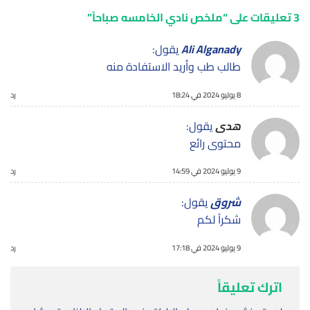
3 تعليقات على “
ملخص نادي الخامسه صباحاً
”
Ali Alganady
يقول:
طالب طب وأريد الاستفادة منه
8 يوليو 2024 في 18:24
رد
هدى
يقول:
محتوى رائع
9 يوليو 2024 في 14:59
رد
شروق
يقول:
شكراً لكم
9 يوليو 2024 في 17:18
رد
اترك تعليقاً