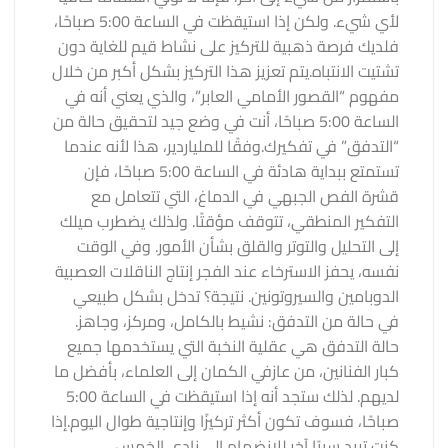
لأي شيء. ولكن
إذا استيقظت في الساعة 5:00 صباحًا،
فلديك فرصة ذهبية للتركيز على نشاط قيم للغاية دون
تشتيت الانتباه.
يتم تعزيز هذا التركيز بشكل أكبر من خلال
مفهوم “القصور الأمامي العابر”، والذي يعني أنه في
الساعة 5:00 صباحًا، أنت في وضع جيد لتحقيق حالة من
“التدفق” في تفكيرك.
وفقًا للملياردير، هذا لأنه عندما
تستمتع ببداية هادئة في الساعة 5:00 صباحًا، فإن
قشرة الفص الجبهي في الدماغ، التي تتعامل مع
التفكير المنطقي، تتوقف مؤقتًا. ولذلك يضطرب ميلك
إلى التحليل والتوتر والقلق بشأن الأمور. وفي الوقت
نفسه، يحفز الاسترخاء عند الفجر إنتاج الناقلات العصبية
الدوبامين والسيروتونين. نتيجة؟ تدخل بشكل طبيعي
في حالة من التدفق: نشيط بالكامل، ومركز، وجاهز.
حالة التدفق هي عقلية النخبة التي يستخدمها جميع
كبار الفنانين، من عازفي الكمان إلى العلماء، بأفضل ما
لديهم. لذلك ستجد أنه إذا استيقظت في الساعة 5:00
صباحًا، فسوف تكون أكثر تركيزًا وإنتاجية طوال اليوم.
إذا
كنت تريد سببًا آخر للانضمام إلى نادي الخمس