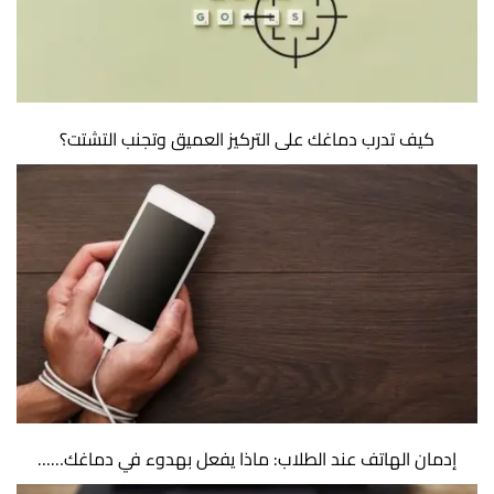
كيف تدرب دماغك على التركيز العميق وتجنب التشتت؟
إدمان الهاتف عند الطلاب: ماذا يفعل بهدوء في دماغك……