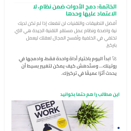
الخاتمة: دمج الأدوات ضمن نظام، لا
الاعتماد عليها وحدها
أفضل التطبيقات والتقنيات لن تنفعك إذا لم تكن لديك
نية واضحة ونظام عمل مستقر. التقنية الجيدة هي التي
تختفي في الخلفية وتُفسح المجال لعقلك ليعمل
بتركيز.
🚀
ابدأ اليوم باختيار أداة واحدة فقط، وادمجها في
روتينك… وستُدهش كيف يمكن لتغيير بسيط أن
يحدث أثرًا عميقًا في تركيزك.
این مطالب را هم حتما بخوانید