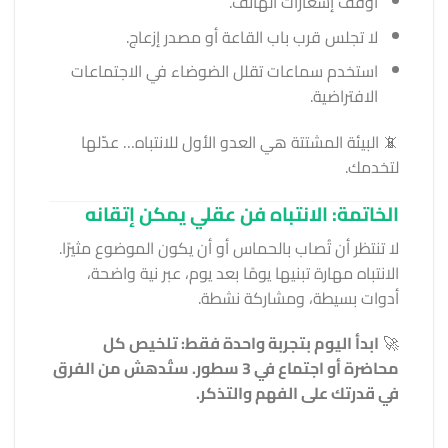
أوقف إشعارات الهاتف.
لا تجلس قرب باب القاعة أو مصدر إزعاج.
استخدم سماعات تقلل الضوضاء في الاجتماعات
الافتراضية.
📵 البيئة المشتتة هي العدو الأول للانتباه… عدّلها
لتخدمك.
الخاتمة: الانتباه فن عقلي يمكن إتقانه
لا تنتظر أن تُصاب بالحماس أو أن يكون الموضوع مثيرًا.
الانتباه مهارة تبنيها يومًا بعد يوم، عبر نية واضحة،
أدوات بسيطة، ومشاركة نشطة.
🚀
ابدأ اليوم بتجربة واحدة فقط: تلخيص كل
محاضرة أو اجتماع في 3 سطور. ستُدهش من الفرق
في قدرتك على الفهم والتذكر.