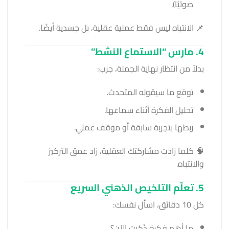
صوتيًا).
📌 الانتباه ليس فقط عملية عقلية، بل جسدية أيضًا.
4. مارس “الاستماع النشط”
بدلاً من انتظار نهاية الجملة، جرب:
توقع ما سيقوله المتحدث.
تحليل الفكرة أثناء سماعها.
ربطها بتجربة سابقة أو موقف عملي.
🧠 كلما زادت مشاركتك العقلية، زاد عمق التركيز
والانتباه.
5. تعلّم التلخيص الذهني السريع
كل 10 دقائق، اسأل نفسك:
ما أهم فكرة ذُكرت الآن؟