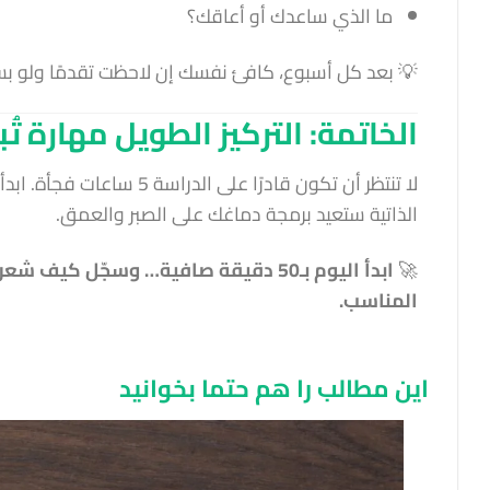
ما الذي ساعدك أو أعاقك؟
💡 بعد كل أسبوع، كافئ نفسك إن لاحظت تقدمًا ولو بسي
الخاتمة: التركيز الطويل مهارة تُب
لا تنتظر أن تكون قادرًا ع
الذاتية ستعيد برمجة دماغك على الصبر والعمق.
🚀
ابدأ اليوم بـ50 دقيقة صافية… وسجّل 
المناسب.
این مطالب را هم حتما بخوانید