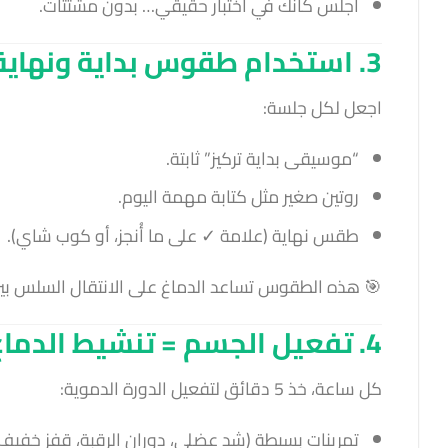
اجلس كأنك في اختبار حقيقي… بدون مشتتات.
3. استخدام طقوس بداية ونهاية
اجعل لكل جلسة:
“موسيقى بداية تركيز” ثابتة.
روتين صغير مثل كتابة مهمة اليوم.
طقس نهاية (علامة ✓ على ما أُنجز، أو كوب شاي).
🎯 هذه الطقوس تساعد الدماغ على الانتقال السلس بين ا
4. تفعيل الجسم = تنشيط الدماغ
كل ساعة، خذ 5 دقائق لتفعيل الدورة الدموية:
تمرينات بسيطة (شد عضلي، دوران الرقبة، قفز خفيف)