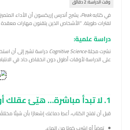
في كتابه
Peak
، يشرح أندرس إريكسون أن الأداء المتميز
لفترات طويلة. “الأشخاص الذين يتقنون مهارات معقدة 
دراسة علمية:
نشرت مجلة
Cognitive Science
دراسة تشير إلى أن استخ
على الدراسة لأوقات أطول دون انخفاض حاد في الانتباه
1. لا تبدأ مباشرة… هيّئ عقلك أولًا
قبل أن تفتح الكتاب، أعطِ دماغك إشعارًا بأن شيئًا مختلفًا
توضأ أو اشرب كوبًا من الماء.