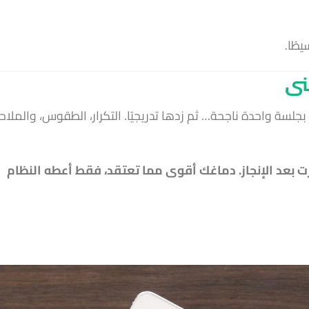
طًا.
نى
لى الدراسة 5 ساعات فجأة. ابدأ بجلسة واحدة ناجحة… ثم زدها تدريجيًا. التكرار، الطقوس، والمل
كيف شعرت بعد الإنجاز. دماغك أقوى مما تعتقد، فقط أعطه النظام