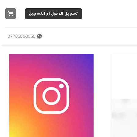
تسجيل الدخول أو التسجيل
07706090055