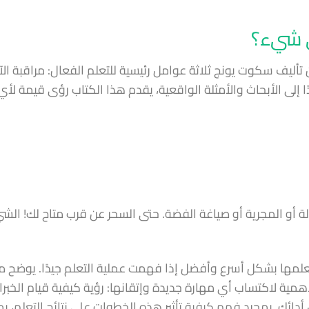
 شيء؟
كتاب “التحسن في أي شيء” الصادر عام 2024 من تأليف سكوت يونج ثلاثة عوامل رئيسية للتعلم الفعال: مراقبة 
إلى الأبحاث والأمثلة الواقعية، يقدم هذا الكتاب رؤى قيمة لأي
لة أو المجرية أو صياغة الفضة. حتى السحر عن قرب متاح لك! الش
علمها بشكل أسرع وأفضل إذا فهمت عملية التعلم جيدًا. يوضح
 الأهمية لاكتساب أي مهارة جديدة وإتقانها: رؤية كيفية قيام الخبرا
أدائك. بمجرد فهم كيفية تأثير هذه الخطوات على نتائج التعلم، ي