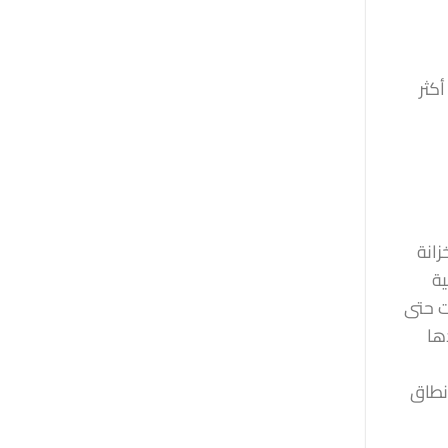
أكثر
زانة
ية
ت حتى
ها
نطاق