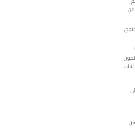
م
 من
محتوى
علمون
رفة عبر الإنترنت.
لى
لمحترفين