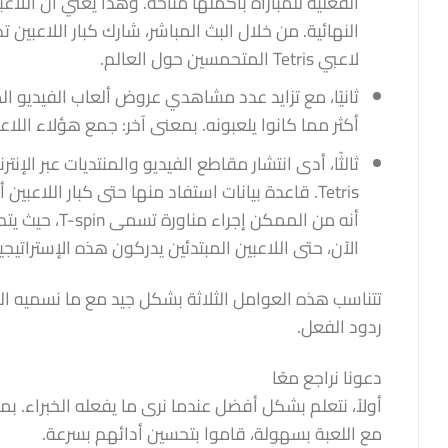
الفعلية للمباراة بأكملها متاحة. وهذا يعني أن اللا
النهائية. من خلال البث المباشر، شارك كبار اللاعب
لاعبي Tetris المتحمسين حول العالم.
ثانيًا، مع تزايد عدد مشاهدي عروض ألعاب الفيديو الم
أكثر مما كانوا يلعبونه. بمعنى آخر: جمع هؤلاء الل
ثالثًا، أدى انتشار مقاطع الفيديو والمنتديات عبر الإ
Tetris. قاعدة بيانات استفاد منها حتى كبار اللا
الآن، حتى اللاعبين المبتدئين يدركون هذه الإستراتيجي
تتناسب هذه العوامل الثلاثة بشكل جيد مع ما نسميه ال
ردود الفعل.
دعونا نراجع معًا
مع اللعبة بسهولة، قاموا بتحسين أدائهم بسرعة.