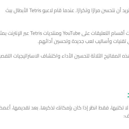
ومن ثم، لكي نصبح أفضل، علينا أن نفعل الشيء الذي نريد أن نتحسن مرارًا وتكرارًا. عندما قام لاعبو Tetris الأبطال ببث
وأخيرًا، نقوم بتحسين أدائنا من خلال دمج التعليقات. كانت أقسام التعليقات على YouTube ومنتديات Tetris ع
ي تقنيات وأساليب لعب جديدة وتحسين أدائهم.
ه المفاتيح الثلاثة لتحسين الأداء واكتشاف الاستراتيجيات التفصي
ا تكتبها، فقط انظر إذا كان بإمكانك تذكرها. بعد تقديمها، أغم
ف: