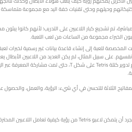
عبين الآخرين يمكنهم رؤية كيف يلعب هؤلاء الأبطال وكذلك نتائجه
ين تكتيكاتهم وحيلهم وحتى تقنيات خفة اليد مع مجموعة متماسكة
باشرة، تم تشجيع كبار اللاعبين على التدريب؛ لأنهم كانوا يبثون 
اعبون الخبراء مجموعة من الساعات من لعب اللعبة.
نترنت المخصصة للعبة إلى إنشاء قاعدة بيانات غير رسمية لخبرات لعبة
عبين أنفسهم. على سبيل المثال، لم يكن العديد من اللاعبين الأبطال ي
أنه من الممكن إجراء مناورة تسمى T-spin، حيث يتم تدوير كتلة Tetris على شكل T، حتى تمت مشاركة المع
ة.
مفاتيح الثلاثة للتحسن في أي شيء: الرؤية، والعمل، والحصول ع
أولاً، نتعلم بشكل أفضل عندما نرى ما يفعله الخبراء. بمجرد أن يتمكن لاعبو Tetris من رؤية كيفية تعامل اللاعبين ا