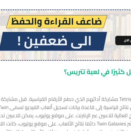
أولاً، سهّل ظهور موقع YouTube على أفضل لاعبي Tetris مشاركة أدائهم الذي حطم الأرقام القياسية. قبل مشاركة
الفيديو عبر الإنترنت، كان أفضل لاعبي Tetris يقدمون نتائج قياسية إلى قاعدة بيانات تسجيل ألعاب 
Twi بعد ذلك بنشر النتائج العالية للاعبين عبر الإنترنت. على موقع يوتيوب، يمكن للاعبين 
مقاطع فيديو مباشرة لأدائهم القياسي العالمي. تنشر Twin Galaxies دائمًا نتائج الألعاب. على موقع يوتيوب، 