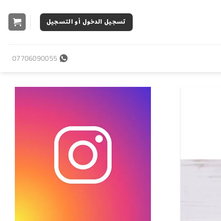
تسجيل الدخول أو التسجيل
07706090055