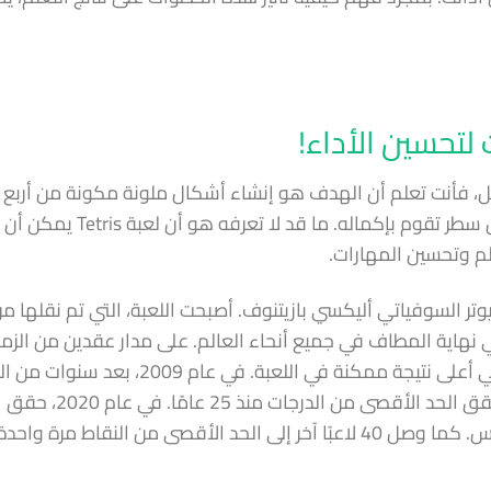
تحسين الأداء!
 لعبت لعبة الفيديو الكلاسيكية Tetris من قبل، فأنت تعلم أن الهدف هو إنشاء أشكال ملونة مكونة من أر
مربعة في خطوط أفقية، والحصول على نقاط مقابل كل سطر تقوم بإكماله. ما قد لا 
لم وتحسين المهارات.
 1984 من قبل عالم الكمبيوتر السوفياتي أليكسي بازيتنوف. أصبحت اللعبة، التي تم نقلها م
 نهاية المطاف في جميع أنحاء العالم. على مدار عقدين من الزم
حاول اللاعبون المتحمسون الوصول إلى 999,999، وهي أعلى نتيجة ممكنة في اللعبة. في عام 9
المتفاني، أصبح لاعب يدعى هاري هونغ أول شخص يحقق الحد الأقصى من الدرجات منذ 25 عامًا. في عام 2020، حقق
جوزيف سيلي أعلى نتيجة 12 مرة خلال إحدى دورات تتريس. كما وصل 40 لاعبًا آخر إلى الحد الأقصى من النقاط مر