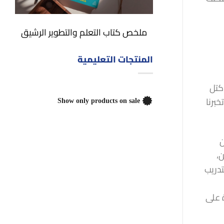
ملخص كتاب التعلم والتطوير الرشيق
المنتجات التعليمية
بع كتل
Show only products on sale
تعرفه هو أن لعبة Tetris يمكن أن تخبرنا
ن
ن،
200، بعد سنوات من التدريب
ة واحدة على