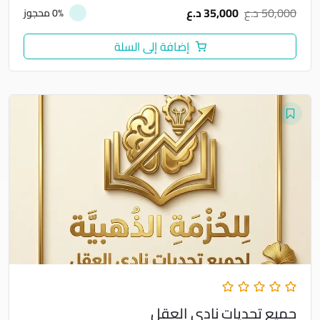
50,000
د.ع
35,000
د.ع
0% محجوز
إضافة إلى السلة
جميع تحديات نادي العقل