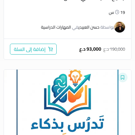
19س
بواسطة
حسن العبيدي
في
المهارات الدراسية
93,000
د.ع
190,000
د.ع
إضافة إلى السلة