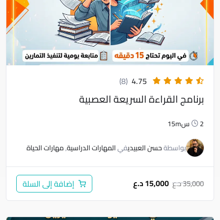
(8)
4.75
برنامج القراءة السريعة العصبية
2س15m
بواسطة
حسن العبيدي
في
المهارات الدراسية
,
مهارات الحياة
15,000
د.ع
35,000
د.ع
إضافة إلى السلة