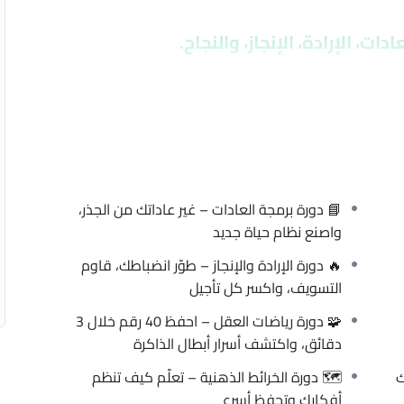
يجمع كل أسرار العقل، التركيز، 
تخيل أنك تجمع كل الأسلح
“إذا فه
📘 دورة برمجة العادات – غير عاداتك من الجذر،
واصنع نظام حياة جديد
🔥 دورة الإرادة والإنجاز – طوّر انضباطك، قاوم
التسويف، واكسر كل تأجيل
🧩 دورة رياضات العقل – احفظ 40 رقم خلال 3
– غير عاداتك من 
دقائق، واكتشف أسرار أبطال الذاكرة
🗺️ دورة الخرائط الذهنية – تعلّم كيف تنظم

– تعلّم كيف تسيط
أفكارك وتحفظ أسرع