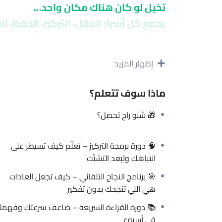
تخيل لو كان هناك مكان واحد…
الحفظ، العادات، الإرادة، الإنجاز، والنجاح.
ة الذهنية وتبدأ رحلة السيطرة على حياتك… من اليوم.
إظهار المزيد
في نادي العقل، كل دورة صممناها بمبدأ واحد:
مت عقلك… تقدر تتعلم أي شيء، وتغير كل شيء.”
ماذا سوف تتعلم؟
بس الطلاب كانوا دائماً يسألون:
“لو نريد نشتري كل الدورات… ماكو باقة وحدة؟”
🎁 شنو راح تحصل؟
اليوم، قررنا نكسر القاعدة…
🧠 دورة برمجة التركيز – تعلّم كيف تسيطر على
انتباهك وتبعد التشتّت
شنو راح تحصل؟
🎁
🎯 برنامج النجاح التلقائي – كيف تجعل العادات
الجذر، واصنع نظام حياة جديد
دورة برمجة العادات
📘
هي اللي تنجحك بدون تفكير
 دورة القراءة السريعة – ضاعف سرعتك وفهمك
ر على انتباهك وتبعد التشتّت
دورة برمجة التركيز
🧠
في أسبوع