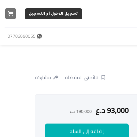
تسجيل الدخول أو التسجيل
07706090055
قائمتي المفضلة
مشاركة
93,000
د.ع
190,000
د.ع
إضافة إلى السلة