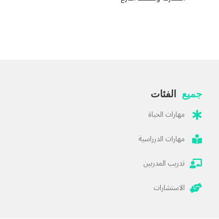
يف، واكسر كل تأجيل
اللي تنجحك بدون تفكير
في أسبوع
جميع
الفئات
ك وتحفظ أسرع
مهارات الحياة
ي في 7 خطوات
مهارات الدرراسية
تدريب المدربين
الاستشارات