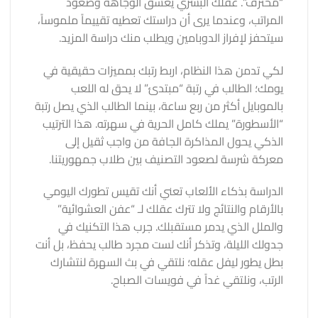
“محترف”. عقلك البشري يعشق الوجاهة وصعود
المراتب، وعندما يرى أن دراستك تعطيه تقييماً ملموساً،
سيتحفز لإفراز الدوبامين ويطلب منك دراسة المزيد.
لكي تدمن هذا النظام، اربط رتبك بمميزات حقيقية في
يومك؛ الطالب في رتبة “مبتدئ” لا يحق له اللعب
بالموبايل أكثر من ربع ساعة، بينما الطالب الذي يصل رتبة
“الأسطورة” يملك كامل الحرية في سهرته. هذا الترتيب
الذكي يحول المذاكرة الجافة من واجب ثقيل إلى
معركة شرسة لصعود التصنيف بين طلاب جمهوريتنا.
الدراسة بذكاء الألعاب تعني أنك تقيس تطورك اليومي
بالأرقام والنتائج ولا تترك عقلك لـ “عفن العشوائية”
والملل الذي يدمر مستقبلك. جرب هذا التكنيك في
جدولك الليلة، وتذكر أنك لست مجرد طالب يحفظ، بل أنت
بطل يطور ليفل عقله؛ نلتقي في بث السهرة لنتشارك
الرتب، ونلتقي غداً في فويسات الصباح.