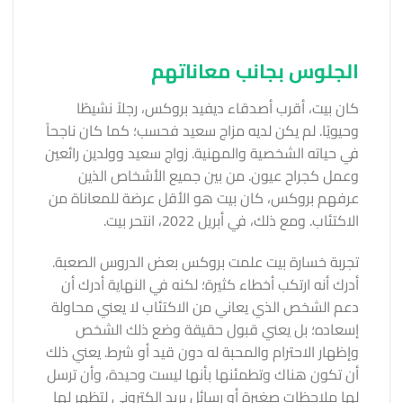
الجلوس بجانب معاناتهم
كان بيت، أقرب أصدقاء ديفيد بروكس، رجلاً نشيطًا
وحيويًا. لم يكن لديه مزاج سعيد فحسب؛ كما كان ناجحاً
في حياته الشخصية والمهنية. زواج سعيد وولدين رائعين
وعمل كجراح عيون. من بين جميع الأشخاص الذين
عرفهم بروكس، كان بيت هو الأقل عرضة للمعاناة من
الاكتئاب. ومع ذلك، في أبريل 2022، انتحر بيت.
تجربة خسارة بيت علمت بروكس بعض الدروس الصعبة.
أدرك أنه ارتكب أخطاء كثيرة؛ لكنه في النهاية أدرك أن
دعم الشخص الذي يعاني من الاكتئاب لا يعني محاولة
إسعاده؛ بل يعني قبول حقيقة وضع ذلك الشخص
وإظهار الاحترام والمحبة له دون قيد أو شرط. يعني ذلك
أن تكون هناك وتطمئنها بأنها ليست وحيدة، وأن ترسل
لها ملاحظات صغيرة أو رسائل بريد إلكتروني لتظهر لها