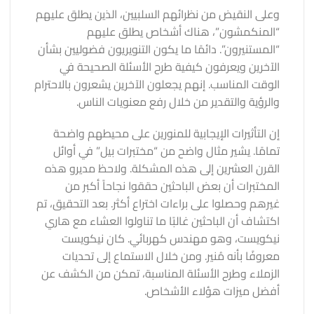
وعلى النقيض من نظرائهم السلبيين، الذين يطلق عليهم
“المنكمشون”، هناك أشخاص يطلق عليهم
“المستنيرون”. دائمًا ما يكون التنويريون فضوليين بشأن
الآخرين ويعرفون كيفية طرح الأسئلة الصحيحة في
الوقت المناسب. إنهم يجعلون الآخرين يشعرون بالاحترام
والرؤية والتقدير من خلال رفع معنويات الناس.
إن التأثيرات الإيجابية للمنورين على محيطهم واضحة
تمامًا. يشير مثال واضح من “مختبرات بيل” في أوائل
القرن العشرين إلى هذه المشكلة. ولاحظ مديرو هذه
المختبرات أن بعض الباحثين حققوا نجاحاً أكبر من
غيرهم وحصلوا على براءات اختراع أكثر. بعد التحقيق، تم
اكتشاف أن الباحثين غالبًا ما تناولوا العشاء مع هاري
نيكويست، وهو مهندس كهربائي. كان نيكويست
معروفًا بأنه مُنير. ومن خلال الاستماع إلى تحديات
الزملاء وطرح الأسئلة المناسبة، تمكن من الكشف عن
أفضل ميزات هؤلاء الأشخاص.