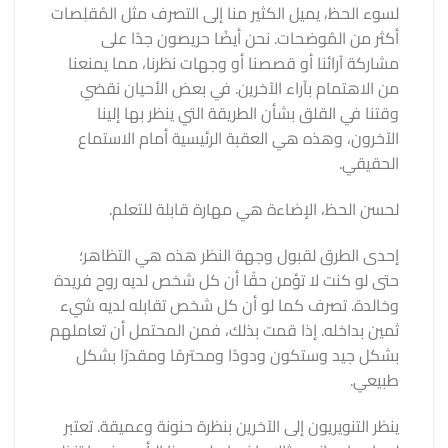
لسوء الحظ، يميل الكثير منا إلى التصرف مثل المُقلِصات
أكثر من المُوضحات. نحن أيضًا حريصون جدًا على
مشاركة آرائنا أو قصصنا أو وجهات نظرنا، مما يمنعنا
من الاهتمام بآراء الآخرين. في بعض الأحيان نقضي
وقتنا في القلق بشأن الطريقة التي ينظر بها إلينا
الآخرون، وهذه هي العقبة الرئيسية أمام الاستماع
الحقيقي.
لحسن الحظ، الإضاءة هي مهارة قابلة للتعلم.
إحدى الطرق لقبول وجهة النظر هذه هي التظاهر؛
حتى لو كنت لا تؤمن حقًا أن كل شخص لديه روح فريدة
وخالدة. تصرف كما لو أن كل شخص تقابله لديه شيء
ثمين بداخله. إذا قمت بذلك، فمن المحتمل أن تعاملهم
بشكل جيد وستكون ودودًا ومحترمًا ومقدرًا بشكل
طبيعي.
ينظر التنويريون إلى الآخرين بنظرة حنونة وعميقة. تعتبر