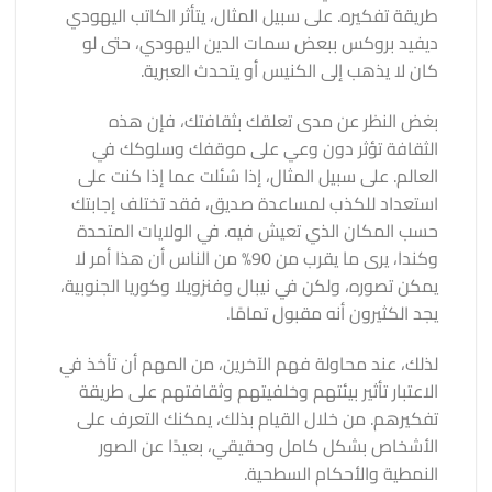
طريقة تفكيره. على سبيل المثال، يتأثر الكاتب اليهودي
ديفيد بروكس ببعض سمات الدين اليهودي، حتى لو
كان لا يذهب إلى الكنيس أو يتحدث العبرية.
بغض النظر عن مدى تعلقك بثقافتك، فإن هذه
الثقافة تؤثر دون وعي على موقفك وسلوكك في
العالم. على سبيل المثال، إذا سُئلت عما إذا كنت على
استعداد للكذب لمساعدة صديق، فقد تختلف إجابتك
حسب المكان الذي تعيش فيه. في الولايات المتحدة
وكندا، يرى ما يقرب من 90% من الناس أن هذا أمر لا
يمكن تصوره، ولكن في نيبال وفنزويلا وكوريا الجنوبية،
يجد الكثيرون أنه مقبول تمامًا.
لذلك، عند محاولة فهم الآخرين، من المهم أن تأخذ في
الاعتبار تأثير بيئتهم وخلفيتهم وثقافتهم على طريقة
تفكيرهم. من خلال القيام بذلك، يمكنك التعرف على
الأشخاص بشكل كامل وحقيقي، بعيدًا عن الصور
النمطية والأحكام السطحية.