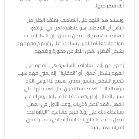
أنك تفكر فيها.
ويستند هذا النهج على التعاطف. يعتقد الكثير من
الناس أن التعاطف هو عاطفة؛ لكن في الواقع،
التعاطف هو مهارة يمكن تنميتها. إن التعاطف عند
مواجهة معاناة الآخرين يساعدنا على رؤيتهم وفهمهم
بشكل أفضل، بغض النظر عن خطورة وضعهم.
إحدى مهارات التعاطف الأساسية هي القدرة على
الفهم بشكل أعمق، أو “العقلية”؛ إنه يعني فهم سبب
شعور الشخص بشعور معين. يسمح لنا الوعي التام
برؤية الحالات العاطفية للآخرين بكل تعقيداتها. على
سبيل المثال، إذا رأيت شخصًا ما في أول يوم له في
العمل، فقد تتذكر ذكريات يومك الأول في العمل.
يساعدك ذلك على رؤية مزيج مشاعره: “الإثارة لبدء
فصل جديد، والقلق لمقابلة أشخاص جدد، والقلق
للقيام بعمل جيد.”