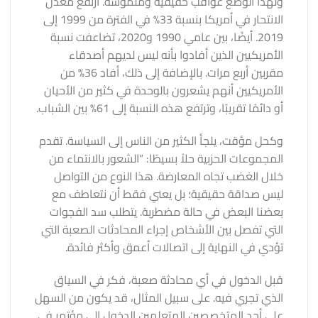
ولهذا الوضع عواقب حقيقية وملموسة. ارتفع معدل
الانتحار في أمريكا بنسبة 33% في الفترة من 1999 إلى
2019. أيضًا، بين عامي 1990 و2020، تضاعفت نسبة
الأمريكيين الذين أفادوا بأنه ليس لديهم أصدقاء
مقربين أربع مرات. بالإضافة إلى ذلك، أفاد 36% من
الأمريكيين أنهم يشعرون بالوحدة في كثير من الأحيان
أو دائمًا تقريبًا، وترتفع هذه النسبة إلى 61% بين الشباب.
وكحل مؤقت، يلجأ الكثير من الناس إلى السياسة. تقدم
المجموعات الحزبية حلاً بسيطًا: “الشعور بالانتماء من
خلال الغضب تجاه المعارضة. هذا النوع من التواصل
ليس صداقة حقيقية؛ بل يعني فقط أن نتعاطف مع
بعضنا البعض في حالة مضطربة. يتطلب سد الفجوات
التي تفصل بين الأشخاص إجراء المحادثات الصعبة التي
تؤدي في النهاية إلى اتصالات أعمق وأكثر فائدة.
قبل الدخول في أي محادثة صعبة، فكر في السياق
الذي تجري فيه. على سبيل المثال، قد يكون من السهل
على أحد المتخصصين المتعلمين الدخول إلى مؤتمر في