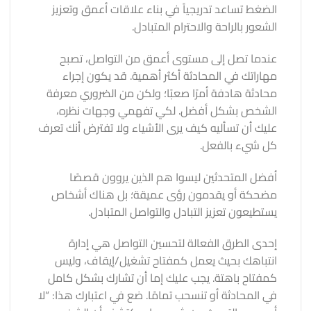
الضغط تساعد تدريجياً في بناء علاقات أعمق وتعزيز
الشعور بالراحة والاحترام المتبادل.
عندما تصل إلى مستوى أعمق من التواصل، تصبح
مهاراتك في المحادثة أكثر أهمية. قد يكون إجراء
محادثة هادفة أمرًا صعبًا؛ ولكن من الضروري معرفة
الشخص بشكل أفضل. لكي تفهمي وجهات نظره،
عليك أن تسأليه كيف يرى الأشياء ولا تفترض أنك تعرف
كل شيء بالفعل.
أفضل المتحدثين ليسوا هم الذين يروون قصصًا
مضحكة أو يقدمون رؤى عميقة؛ بل هناك أشخاص
يستطيعون تعزيز التبادل والتواصل المتبادل.
إحدى الطرق الفعالة لتحسين التواصل هي إدارة
انتباهك بحيث يعمل كمفتاح تشغيل/إيقاف، وليس
كمفتاح باهتة. يجب عليك إما أن تشارك بشكل كامل
في المحادثة أو تنسحب تمامًا. ضع في اعتبارك هذا: “لا