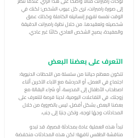
لوحات رامبرانت مثالا واضحا على هذا الرأي. عندما تنظر
إلى صورة رامبرانت، ترى كل عيوب الشخص؛ لكنك في
الوقت نفسه تفهم إنسانيته الكاملة وكذلك عمق
شخصيته وتعقيدها. من خلال نظرة رامبرانت الدقيقة
والمفيدة، يصبح الشخص العادي كائنًا غير عادي.
التعرف على بعضنا البعض
تتكون معظم حياتنا من سلسلة من اللحظات الدنيوية:
اجتماع في العمل، أو الدردشة مع الآباء الآخرين أثناء
اصطحاب الأطفال إلى المدرسة، أو شراء البقالة مع
زوجتك. في التفاعلات اليومية، لدينا فرصة للتعرف على
بعضنا البعض بشكل أفضل، ليس بالضرورة من خلال
المحادثات وجهًا لوجه، ولكن جنبًا إلى جنب.
تبدأ هذه العملية عادة بمحادثة قصيرة. قد تبدو
مناقشة الطقس تافهة؛ لكن هذه المحادثات منخفضة