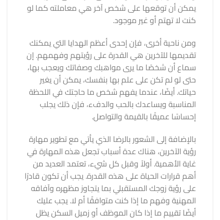
يمكن أن توقعها على شخص آخر هي معاملته كما لو
كنت لا تهتم أو غير موجود.
ومن ناحية أخرى، فإن إحدى أعظم الهدايا التي يمكنك
تقديمها للآخرين هي القدرة على رؤيتهم وفهمهم. إن
سماع أن شخصًا ما يرى مواهبك وصفاتك ويعجب بها،
حتى لو لم تكن على علم بها بنفسك، يمكن أن يغير
حياتك. أيضًا، عندما يفهم شخص ما حاجتك في اللحظة
المناسبة ويساعدك بالحب والدفء، فإن ذلك يجلب
إحساسًا عميقًا بالقيمة والتواصل.
بالإضافة إلى الشعور بالرضا الذي يأتي مع تطوير مهارة
رؤية الآخرين، هناك عدة أسباب تجعل هذه المهارة في
غاية الأهمية. أولاً وقبل كل شيء، تعتمد العديد من
أهم قرارات الحياة على هذه القدرة. يجب أن تكون قادرًا
على رؤية زوجك المستقبلي بما يتجاوز مظهره وآفاقه
المهنية وفهم ما إذا كنت متوافقًا أم لا. يجب عليك
أيضًا تقييم ما إذا كان الموظف أو زميل السكن يظل