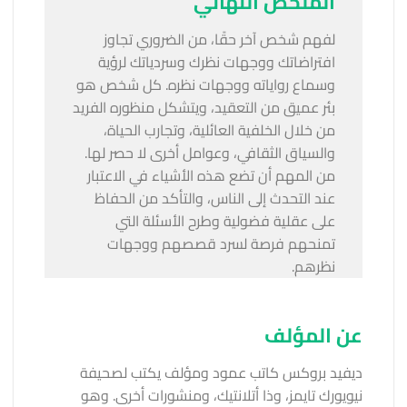
الملخص النهائي
لفهم شخص آخر حقًا، من الضروري تجاوز
افتراضاتك ووجهات نظرك وسردياتك لرؤية
وسماع رواياته ووجهات نظره. كل شخص هو
بئر عميق من التعقيد، ويتشكل منظوره الفريد
من خلال الخلفية العائلية، وتجارب الحياة،
والسياق الثقافي، وعوامل أخرى لا حصر لها.
من المهم أن تضع هذه الأشياء في الاعتبار
عند التحدث إلى الناس، والتأكد من الحفاظ
على عقلية فضولية وطرح الأسئلة التي
تمنحهم فرصة لسرد قصصهم ووجهات
نظرهم.
عن المؤلف
ديفيد بروكس كاتب عمود ومؤلف يكتب لصحيفة
نيويورك تايمز، وذا أتلانتيك، ومنشورات أخرى. وهو