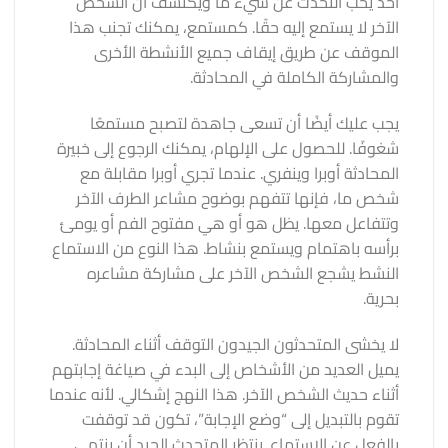
أحد يحب التحدث عن شيء ما ويكتشف أن الشخص
الآخر لا يستمع إليه حقًا. كمستمع، يمكنك تجنب هذا
الموقف عن طريق إيقاف جميع الأنشطة الأخرى
والمشاركة الكاملة في المحادثة.
يجب عليك أيضًا أن تسعى جاهدة لتصبح مستمعًا
شغوفًا. للحصول على الإلهام، يمكنك الرجوع إلى خبيرة
المحادثة أوبرا وينفري. عندما تجري أوبرا مقابلة مع
شخص ما، فإنها تتفهم بوضوح مشاعر الطرف الآخر
وتتفاعل معها. يظل هو أو هي مفتوح الفم أو يومئ
برأسه باهتمام ويستمع بنشاط. هذا النوع من الاستماع
النشط يشجع الشخص الآخر على مشاركة مشاعره
بحرية.
لا يخشى المتحدثون الجيدون التوقف أثناء المحادثة.
يميل العديد من الأشخاص إلى البدء في صياغة إجابتهم
أثناء حديث الشخص الآخر. هذا النهج إشكالي. لأنه عندما
تقوم بالتبديل إلى “وضع الإجابة”، تكون قد توقفت
بالفعل عن الاستماع. ينتظر المتحدث الجيد أن ينتهي