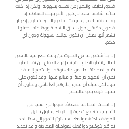
فندق لطيف والتعبير عن نفسه بسهولة؛ ولكن إذا كنت
سائق شاحنة، فقد لا يكون الأمر بهذه البساطة. إذا
وجدت نفسك في دور مشابه لدور الخبير، فحاول إظهار
فضول حقيقي حول سائق الشاحنة ووظيفته. اجعلها
تشعر أنها يمكن أن تكون بجانبك بسهولة ودون أي
حكم.
إذا بدأ شخص ما في الحديث عن وقت شعر فيه بالرفض
أو الخيانة أو الظلم، فتجنب إغراء الدفاع عن نفسك أو
تغيير المحادثة. بدلا من ذلك، توقف واستمع إليه. قد
تظن أن آلامهم درامية أو مبالغ فيها، وقد تكون على
حق؛ لكن عليك أن تحترم إطارهم العاطفي وتحاول أن
تفهم كيف يبدو عالمهم.
إذا اتخذت المحادثة منعطفًا متوترًا لأي سبب من
الأسباب، فتراجع خطوة إلى الوراء وحاول تحليل
الموقف. اكتشفوا معًا سبب توتر الأمور إلى هذا الحد.
ثم قم بتوضيح دوافعك لمواصلة المحادثة وأعد تحديد