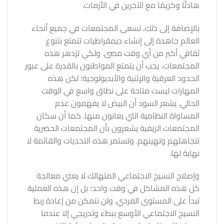
هادئًا وكريمًا مع الآخرين في الأزمات.
بالإضافة إلى ذلك، تسعى المجتمعات في جميع أنحاء
العالم جاهدة إلى إنشاء ديمقراطيات تتمتع بتنوع
ثقافي أكبر من أي وقت مضى. ولكي تزدهر هذه
المجتمعات، يجب أن يتمتع المواطنون بالقدرة على عبور
الحدود العرقية والإثنية والأيديولوجية؛ لكن هذه
المهارات ليست متاحة على نطاق واسع في الوقت
الحالي. يشعر السود أن البيض لا يفهمون عدم
المساواة النظامية التي يعانون منها. كما أن سكان
المجتمعات الريفية يشعرون بأن المجتمعات الحضرية
تتجاهلهم وتهينهم. وتستمر هذه التحديات والقائمة لا
نهاية لها.
وإصلاح النسيج الاجتماعي المتهالك لا يعني معالجة
كل هذه المشاكل في وقت واحد؛ بل إن هذه العملية
تبدأ على المستوى الفردي. ولن نتمكن من إعادة ربط
النسيج الاجتماعي الأوسع ببطء وتدريجي إلا عندما