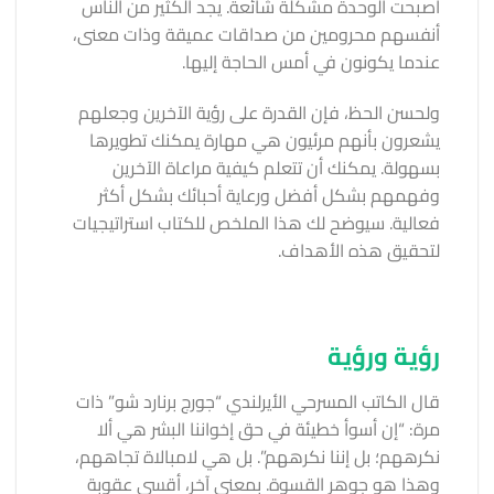
أصبحت الوحدة مشكلة شائعة. يجد الكثير من الناس
أنفسهم محرومين من صداقات عميقة وذات معنى،
عندما يكونون في أمس الحاجة إليها.
ولحسن الحظ، فإن القدرة على رؤية الآخرين وجعلهم
يشعرون بأنهم مرئيون هي مهارة يمكنك تطويرها
بسهولة. يمكنك أن تتعلم كيفية مراعاة الآخرين
وفهمهم بشكل أفضل ورعاية أحبائك بشكل أكثر
فعالية. سيوضح لك هذا الملخص للكتاب استراتيجيات
لتحقيق هذه الأهداف.
رؤية ورؤية
قال الكاتب المسرحي الأيرلندي “جورج برنارد شو” ذات
مرة: “إن أسوأ خطيئة في حق إخواننا البشر هي ألا
نكرههم؛ بل إننا نكرههم”. بل هي لامبالاة تجاههم،
وهذا هو جوهر القسوة. بمعنى آخر، أقسى عقوبة