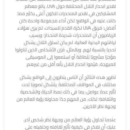
تقدير انحدار التلال المختلفة حول UVA. بالغ معظم
المشاركين في تقدير المنحدرات لتكون أعلى بكثير مما
كانت عليه في الواقع؛ لكن أداء مجموعة واحدة كان
أفضل؛ فريق UVA لكرة القدم للسيدات. لم يرى هؤلاء
الرياضيون أن المنحدرات شديدة الانحدار؛ وبسبب
لياقتهم البدنية العالية، لم يكن تسلق التلال يشكل
تحديا بالنسبة لهم. وبالمثل، فإن الأشخاص الذين تناولوا
مؤخرًا مشروبًا للطاقة أو استمعوا إلى الموسيقى
المبهجة، قيّموا انحدار التلال بأنه أقل من غيرهم.
تظهر هذه النتائج أن الناس ينظرون إلى الواقع بشكل
مختلف في المواقف المختلفة. يتشكل تصورنا تحت
تأثير عدة عوامل، بما في ذلك نمط الحياة والشخصية
والثقافة؛ لذلك، من المهم جدًا محاولة رؤية العالم من
وجهة نظر الآخرين.
عندما تحاول رؤية العالم من وجهة نظر شخص آخر،
عليك أن تفكر في كيفية تأثير ثقافته وخلفيته على