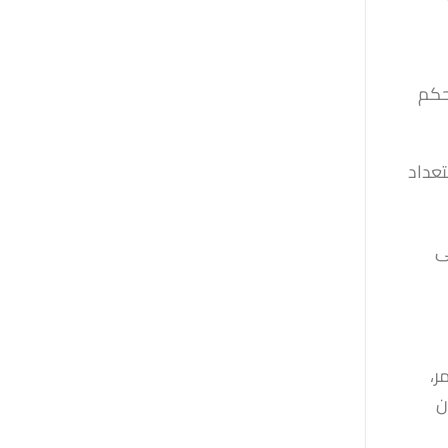
تحكم
تعداد
ى
ر،
ن