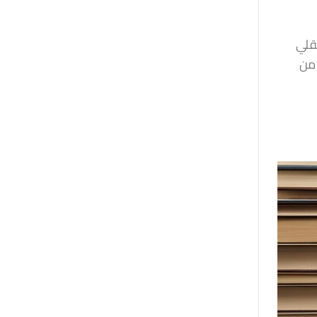
عقلي
 من