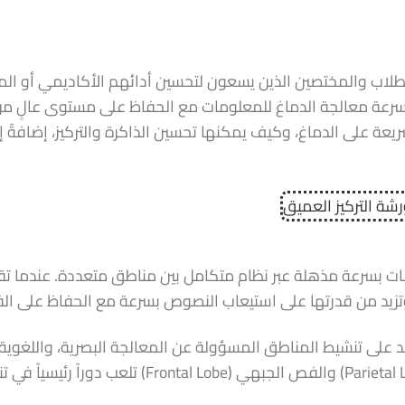
لطلاب والمختصين الذين يسعون لتحسين أدائهم الأكاديمي أو ال
 سرعة معالجة الدماغ للمعلومات مع الحفاظ على مستوى عالٍ م
ريعة على الدماغ، وكيف يمكنها تحسين الذاكرة والتركيز، إضافةً إ
ت بسرعة مذهلة عبر نظام متكامل بين مناطق متعددة. عندما تقر
تزيد من قدرتها على استيعاب النصوص بسرعة مع الحفاظ على ال
تمد على تنشيط المناطق المسؤولة عن المعالجة البصرية، واللغوية،
والإدراكية في الدماغ. مناطق مثل الفص الجداري (Parietal Lobe) والفص الجبهي (Frontal Lobe) تلعب دورا